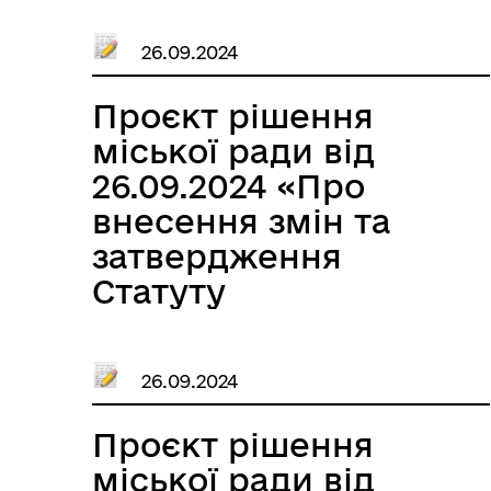
ліцею Іллінецької
26.09.2024
міської ради
Вінницької області в
Проєкт рішення
новій редакції»
міської ради від
26.09.2024 «Про
внесення змін та
затвердження
Статуту
Іллінецького ліцею
№3 Іллінецької
26.09.2024
міської ради
Вінницької області в
Проєкт рішення
новій редакції»
міської ради від