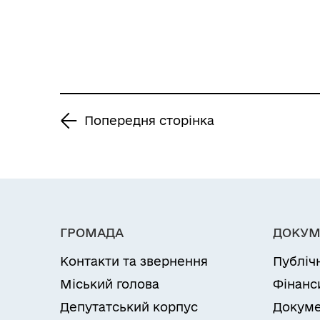
міської
територіальної
громади на 2022-
2024 роки»
затвердженої
рішення 15 сесії
Попередня сторінка
Іллінецької міської
ради 8 скликання
від 14.07.2021 року №
393»
ГРОМАДА
ДОКУМ
Контакти та звернення
Публіч
Міський голова
Фінанс
Депутатський корпус
Докуме