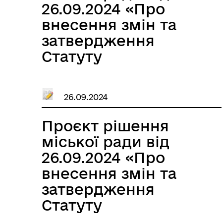
26.09.2024 «Про
внесення змін та
затвердження
Статуту
Іллінецького ліцею
Іллінецької міської
26.09.2024
ради Вінницької
області в новій
Проєкт рішення
редакції»
міської ради від
26.09.2024 «Про
внесення змін та
затвердження
Статуту
Жаданівського