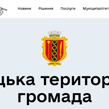
Новини
Рішення
Послуги
Муніципалітет
дерна політика
цька терито
громада