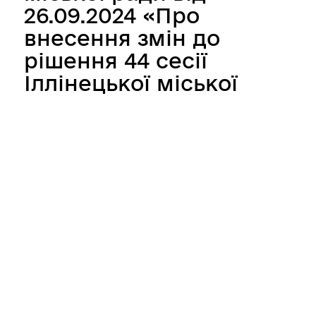
26.09.2024 «Про
внесення змін до
рішення 44 сесії
Іллінецької міської
ради 8 скликання
від 20 грудня 2023
року №1241 «Про
контингент, мережу
та оплату в
Іллінецькій дитячій
музичній школі
Іллінецької міської
ради»»