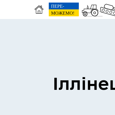
Виконком
Ген
Ілліне