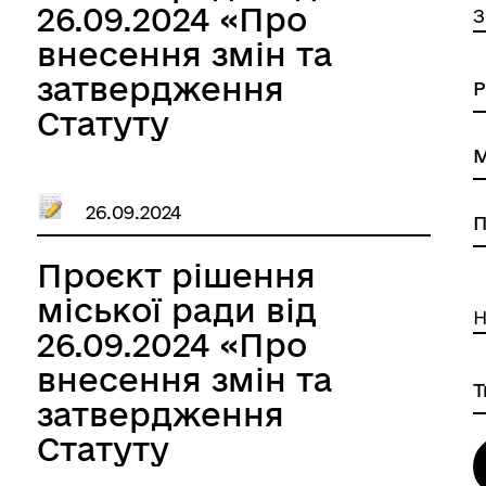
26.09.2024 «Про
З
внесення змін та
затвердження
Статуту
Жорнищенського
ліцею Іллінецької
26.09.2024
міської ради
Вінницької області в
Проєкт рішення
новій редакції»
міської ради від
Н
26.09.2024 «Про
внесення змін та
затвердження
Статуту
Бабинського ліцею