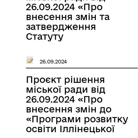
26.09.2024 «Про
внесення змін та
затвердження
Статуту
Іллінецького ліцею
№1 Іллінецької
26.09.2024
міської ради
Вінницької області в
Проєкт рішення
новій редакції»
міської ради від
26.09.2024 «Про
внесення змін до
«Програми розвитку
освіти Іллінецької