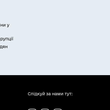
ни у
рупції
адян
Слідкуй за нами тут: