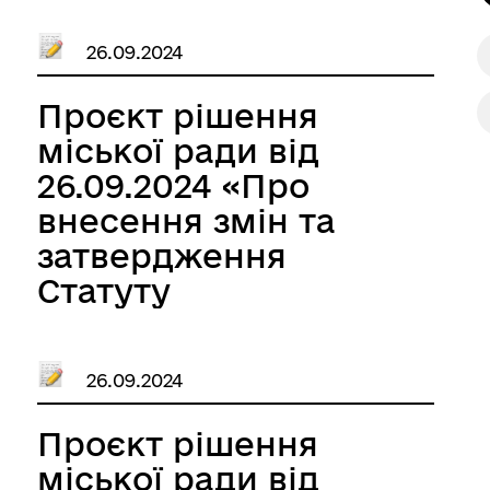
Іллінецької міської
26.09.2024
ради Вінницької
області в новій
Проєкт рішення
редакції»
міської ради від
26.09.2024 «Про
внесення змін та
затвердження
Статуту
Іллінецького ліцею
№2 Іллінецької
26.09.2024
міської ради
Вінницької області в
Проєкт рішення
новій редакції»
міської ради від