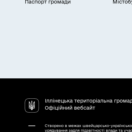
Паспорт громади
Містоб
Іллінецька територіальна грома
Офіційний вебсайт
Створено в межах швейцарсько-українсько
урядування задля підзвітності влади та уча