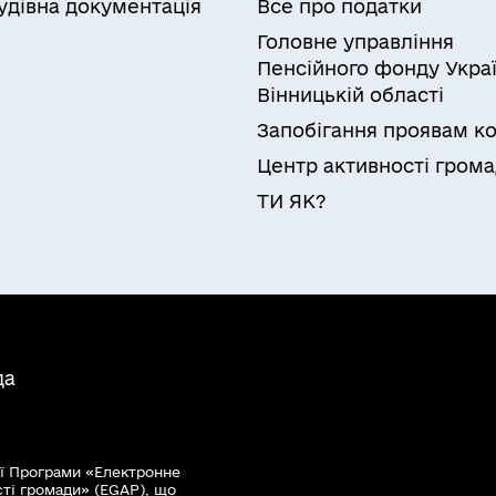
удівна документація
Все про податки
Головне управління
Пенсійного фонду Украї
Вінницькій області
Запобігання проявам ко
Центр активності гром
ТИ ЯК?
да
ї Програми «Електронне
сті громади» (EGAP), що