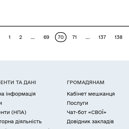
оренду Бондарчуку
Вадиму
Віталійовичу»
1
2
...
69
70
71
...
137
138
ЕНТИ ТА ДАНІ
ГРОМАДЯНАМ
на інформація
Кабінет мешканця
и
Послуги
нти (НПА)
Чат-бот «СВОЇ»
торна діяльність
Довідник закладів