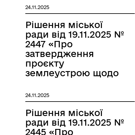
земельної ділянки в
24.11.2025
оренду Чумаку
Олександру
Рішення міської
Анатолійовичу»
ради від 19.11.2025 №
2447 «Про
затвердження
проєкту
землеустрою щодо
відведення
земельних ділянок в
24.11.2025
оренду Бондарчук
Галині
Рішення міської
Олександрівні»
ради від 19.11.2025 №
2445 «Про