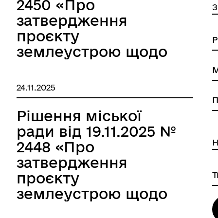
2450 «Про
З
затвердження
проєкту
землеустрою щодо
відведення
земельної ділянки в
24.11.2025
оренду Янюку
Олександру
Рішення міської
Леонідовичу»
ради від 19.11.2025 №
Н
2448 «Про
затвердження
проєкту
землеустрою щодо
відведення