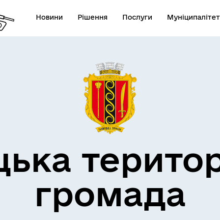
Новини
Рішення
Послуги
Муніципалітет
дерна політика
цька терито
громада