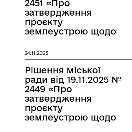
2451 «Про
затвердження
проєкту
землеустрою щодо
відведення
земельної ділянки в
24.11.2025
оренду Хачко Аллі
Василівні»
Рішення міської
ради від 19.11.2025 №
2449 «Про
затвердження
проєкту
землеустрою щодо
відведення