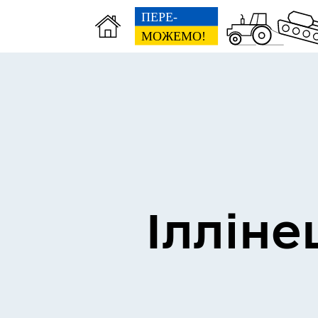
Виконком
Ген
Ілліне