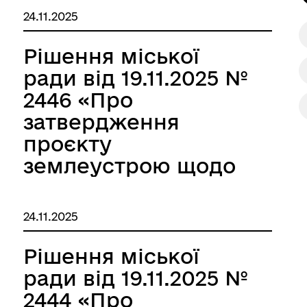
земельної ділянки в
24.11.2025
оренду Опантану
Миколі
Рішення міської
Андрійовичу»
ради від 19.11.2025 №
2446 «Про
затвердження
проєкту
землеустрою щодо
відведення
земельної ділянки в
24.11.2025
оренду Бондарчуку
Богдану
Рішення міської
Віталійовичу»
ради від 19.11.2025 №
2444 «Про