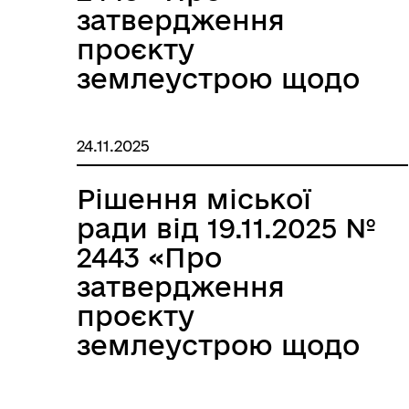
затвердження
проєкту
землеустрою щодо
відведення
земельної ділянки в
24.11.2025
оренду Опантану
Володимиру
Рішення міської
Миколайовичу»
ради від 19.11.2025 №
2443 «Про
затвердження
проєкту
землеустрою щодо
відведення
земельної ділянки в