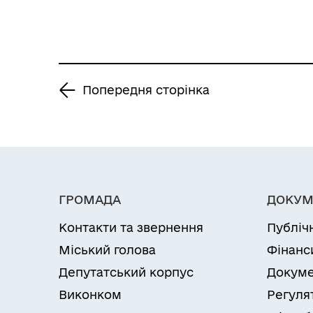
оренду Опантану
Віктору
Миколайовичу»
Попередня сторінка
ГРОМАДА
ДОКУМ
Контакти та звернення
Публіч
Міський голова
Фінанс
Депутатський корпус
Докуме
Виконком
Регуля