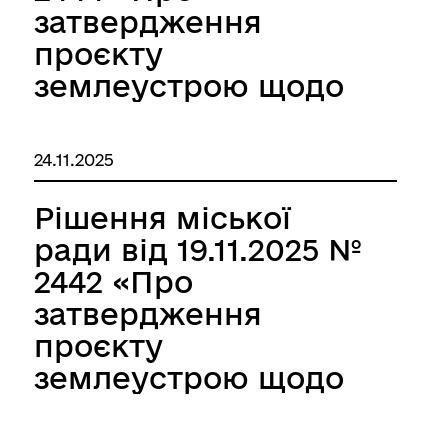
затвердження
проєкту
землеустрою щодо
відведення
земельної ділянки в
24.11.2025
оренду Герасимчук
Світлані
Рішення міської
Володимирівні»
ради від 19.11.2025 №
2442 «Про
затвердження
проєкту
землеустрою щодо
відведення
земельної ділянки в