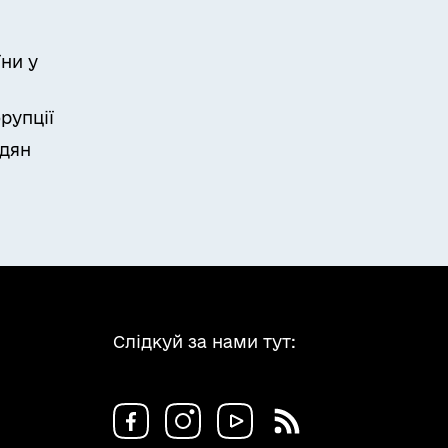
ни у
рупції
адян
Слідкуй за нами тут: