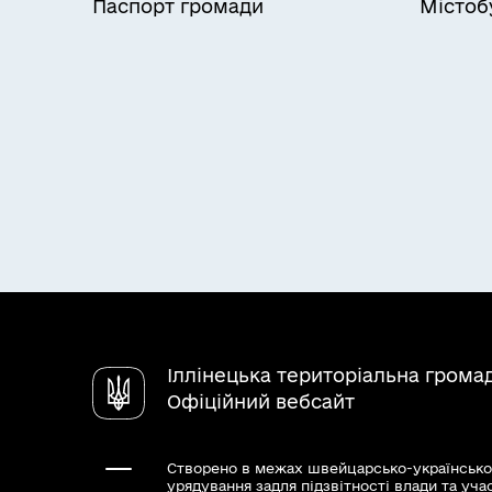
Паспорт громади
Містоб
Іллінецька територіальна грома
Офіційний вебсайт
Створено в межах швейцарсько-українсько
урядування задля підзвітності влади та уча