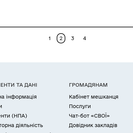
охорони здоров’я,
освіти, культури, та
соціального захисту
населення»
1
2
3
4
ЕНТИ ТА ДАНІ
ГРОМАДЯНАМ
на інформація
Кабінет мешканця
и
Послуги
нти (НПА)
Чат-бот «СВОЇ»
торна діяльність
Довідник закладів