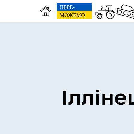
Виконком
Ген
Ілліне