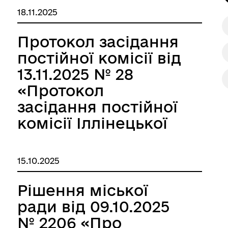
мультимедійної
18.11.2025
бібліотеки
Іллінецької міської
Протокол засідання
ради в новій
постійної комісії від
редакції»
13.11.2025 № 28
«Протокол
засідання постійної
комісії Іллінецької
міської ради 8
скликання з питань
15.10.2025
охорони здоров’я,
освіти, культури, та
Рішення міської
соціального захисту
ради від 09.10.2025
населення»
№ 2206 «Про