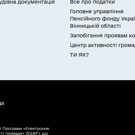
удівна документація
Все про податки
Головне управління
Пенсійного фонду Украї
Вінницькій області
Запобігання проявам ко
Центр активності гром
ТИ ЯК?
да
ї Програми «Електронне
сті громади» (EGAP), що