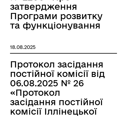
затвердження
Програми розвитку
та функціонування
української мови як
державної в усіх
18.08.2025
сферах суспільного
життя в Іллінецькій
Протокол засідання
міській
постійної комісії від
територіальній
06.08.2025 № 26
громаді на 2025 –
«Протокол
2030 роки»
засідання постійної
комісії Іллінецької
міської ради 8
скликання з питань