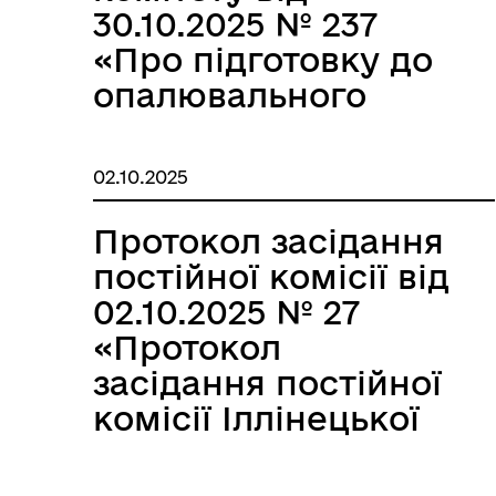
30.10.2025 № 237
«Про підготовку до
опалювального
сезону закладів
культури
02.10.2025
Іллінецької міської
ради»
Протокол засідання
постійної комісії від
02.10.2025 № 27
«Протокол
засідання постійної
комісії Іллінецької
міської ради 8
скликання з питань