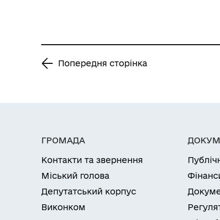
охорони здоров’я,
освіти, культури, та
соціального захисту
населення»
Попередня сторінка
ГРОМАДА
ДОКУМ
Контакти та звернення
Публіч
Міський голова
Фінанс
Депутатський корпус
Докуме
Виконком
Регуля