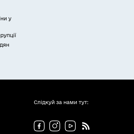
ни у
рупції
адян
Слідкуй за нами тут: