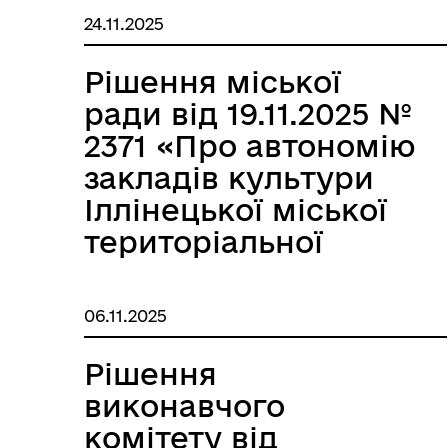
школи Іллінецької
24.11.2025
міської ради в новій
редакції»
Рішення міської
ради від 19.11.2025 №
2371 «Про автономію
закладів культури
Іллінецької міської
територіальної
громади»
06.11.2025
Рішення
виконавчого
комітету від