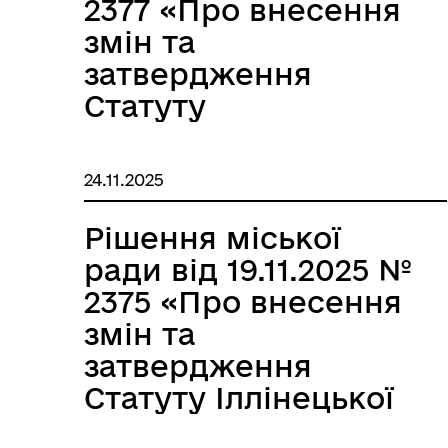
2377 «Про внесення
змін та
затвердження
Статуту
Комунального
закладу
24.11.2025
«Іллінецький
краєзнавчий музей»
Рішення міської
Іллінецької міської
ради від 19.11.2025 №
ради в новій
2375 «Про внесення
редакції»
змін та
затвердження
Статуту Іллінецької
дитячої музичної