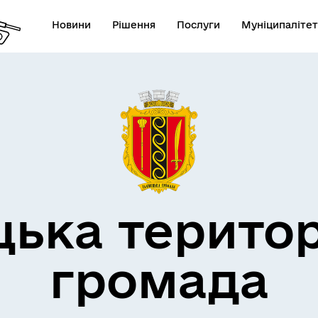
Новини
Рішення
Послуги
Муніципалітет
дерна політика
цька терито
громада