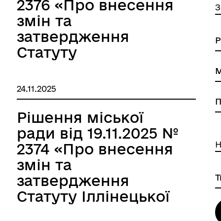
2376 «Про внесення
З
змін та
затвердження
Статуту
Комунального
закладу «Центр
24.11.2025
культури,
мистецтва та
Рішення міської
естетичного
ради від 19.11.2025 №
виховання
Н
2374 «Про внесення
Іллінецької міської
змін та
ради» в новій
затвердження
редакції»
Статуту Іллінецької
міської