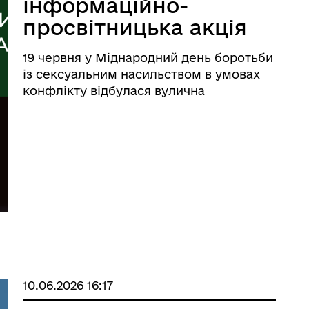
інформаційно-
просвітницька акція
до Міжнародного
19 червня у Міднародний день боротьби
дня боротьби із
із сексуальним насильством в умовах
сексуальним
конфлікту відбулася вулична
інформаційно-просвітницька акція.
насильством в
Метою заходу стало привернення уваги
умовах конфлікту
до проблеми сексуального насильства,
пов’язаного з конфліктом, підвищення
...
10.06.2026 16:17