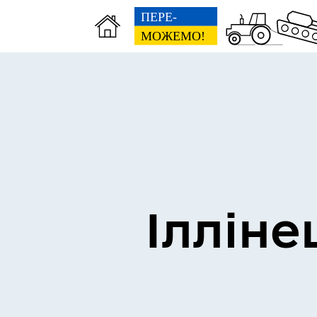
Виконком
Ген
Ілліне