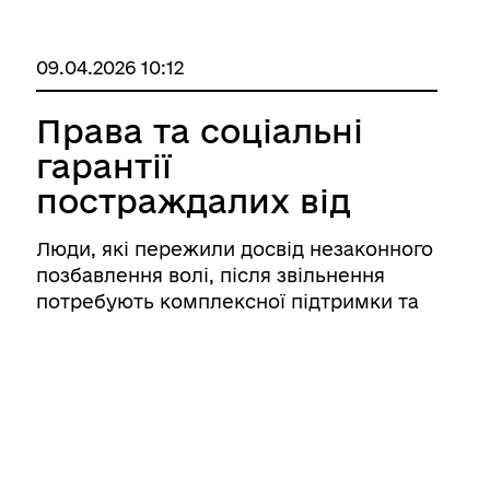
09.04.2026 10:12
Права та соціальні
гарантії
постраждалих від
збройної агресії
Люди, які пережили досвід незаконного
позбавлення волі, після звільнення
потребують комплексної підтримки та
подальшої реінтеграції в суспільство.
Секретаріат Уповноваженого Верховної
Ради України з прав людини спільно з
центральними органами виконавчо ...