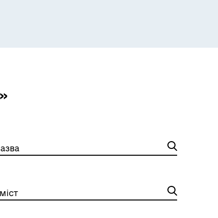
»
азва
міст