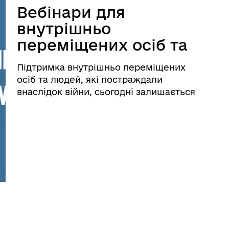
Вебінари для
внутрішньо
переміщених осіб та
осіб, які
Підтримка внутрішньо переміщених
повертаються в
осіб та людей, які постраждали
Україну
внаслідок війни, сьогодні залишається
одним із важливих напрямів державної
політики. Не менш важливо —
забезпечити доступ до актуальної
інформації, правової допомоги та
практичних роз&r ...