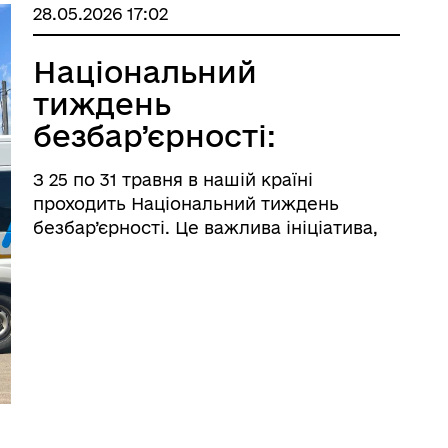
28.05.2026 17:02
Національний
тиждень
безбар’єрності:
соціальні послуги
З 25 по 31 травня в нашій країні
для маломобільних
проходить Національний тиждень
жителів Іллінецької
безбар’єрності. Це важлива ініціатива,
яка нагадує всім нам: суспільство має
громади
бути відкритим, доступним та
комфортним для абсолютно кожного
громадянина. Безбар’єрність — ц ...