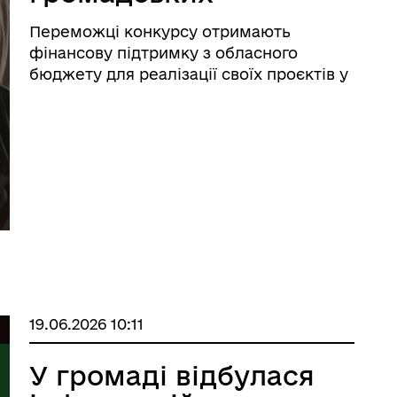
організацій, які
Переможці конкурсу отримають
працюють із
фінансову підтримку з обласного
ветеранами війни,
бюджету для реалізації своїх проєктів у
2027 році
членами їхніх сімей
та родинами
загиблих Захисників
і Захисниць України.
19.06.2026 10:11
У громаді відбулася