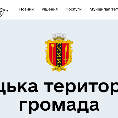
Новини
Рішення
Послуги
Муніципалітет
дерна політика
цька терито
громада