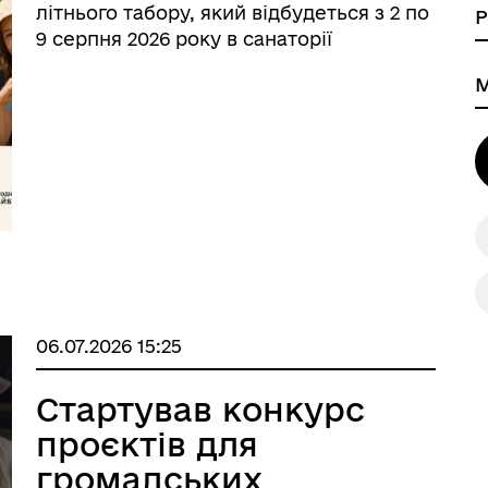
Захисниць України
літнього табору, який відбудеться з 2 по
9 серпня 2026 року в санаторії
«Прикарпатський» (м. Яремче, Івано-
Франківська область). Це не просто
відпочинок — це простір любові,
підтримки та турб ...
06.07.2026 15:25
Стартував конкурс
проєктів для
громадських