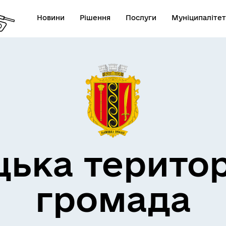
Новини
Рішення
Послуги
Муніципалітет
дерна політика
цька терито
громада