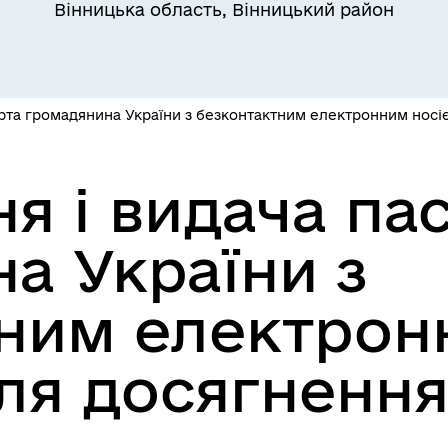
Вінницька область, Вінницький район
та громадянина України з безконтактним електронним носієм
 і видача па
а України з
ним електрон
ля досягнення