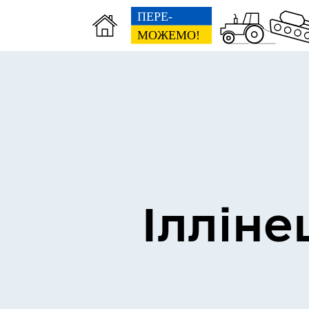
Виконком
Ген
Ілліне