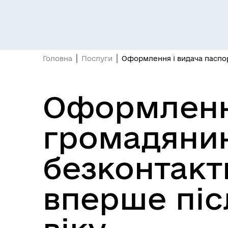
Головна
Послуги
Оформлення і видача паспор
Оформлення
громадянин
безконтакт
вперше піс