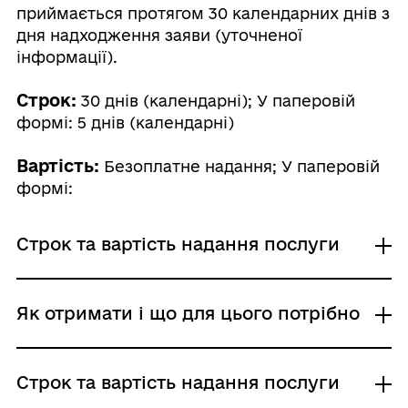
приймається протягом 30 календарних днів з
дня надходження заяви (уточненої
інформації).
Строк:
30 днів (календарні); У паперовій
формі: 5 днів (календарні)
Вартість:
Безоплатне надання; У паперовій
формі:
Строк та вартість надання послуги
Звичайне надання
Як отримати і що для цього потрібно
Адміністративний збір: Безоплатне надання /
0 UAH /
Строк надання: 30 днів (календарні)
Де отримати
Строк та вартість надання послуги
У паперовій формі
Міністерство у справах ветеранів України