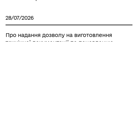
28/07/2026
Про надання дозволу на виготовлення
технічної документації по поновленню
нормативно грошової оцінки земель
населених пунктів, що знаходяться на
території Іллінецької міської об’єднаної
територіальної громади
28/07/2026
Про надання дозволу на розроблення
проєкту землеустрою щодо відведення
земельної ділянки в оренду ОК
«ДЖЕРЕЛО»