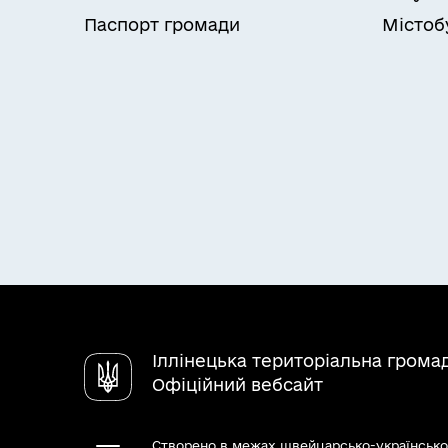
Паспорт громади
Містоб
Іллінецька територіальна грома
Офіційний вебсайт
Створено в межах швейцарсько-українсько