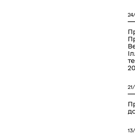
24
П
П
В
Іл
те
2
21
П
д
13