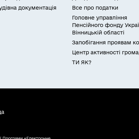
удівна документація
Все про податки
Головне управління
Пенсійного фонду Украї
Вінницькій області
Запобігання проявам ко
Центр активності гром
ТИ ЯК?
да
ї Програми «Електронне