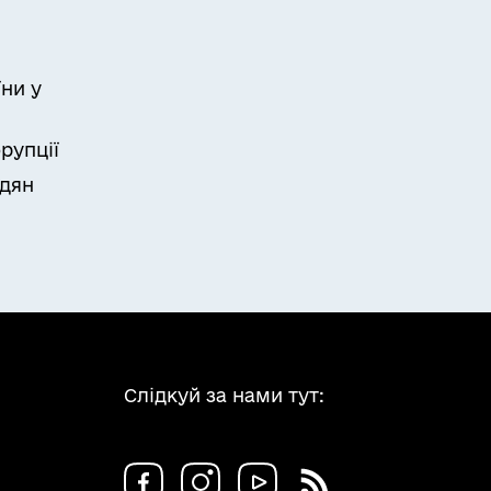
ни у
рупції
адян
Слідкуй за нами тут: