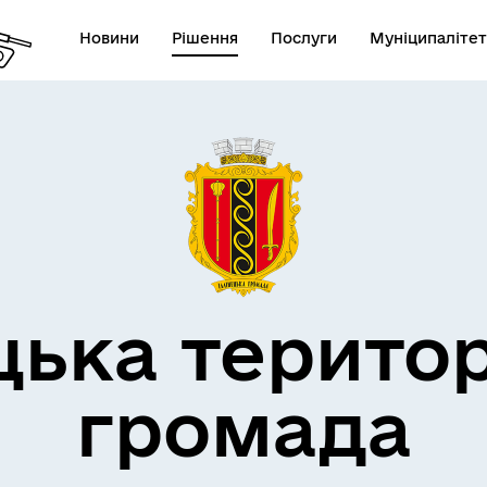
Новини
Рішення
Послуги
Муніципалітет
дерна політика
цька терито
громада