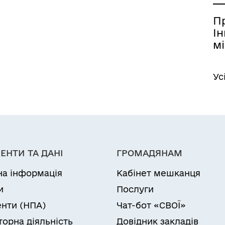
П
Ін
мі
Ус
ЕНТИ ТА ДАНІ
ГРОМАДЯНАМ
на інформація
Кабінет мешканця
и
Послуги
нти (НПА)
Чат-бот «СВОЇ»
торна діяльність
Довідник закладів