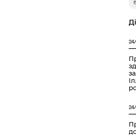
Д
24
П
зд
за
Іл
ро
24
П
д