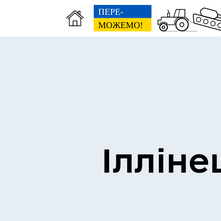
Виконком
Ген
Ілліне