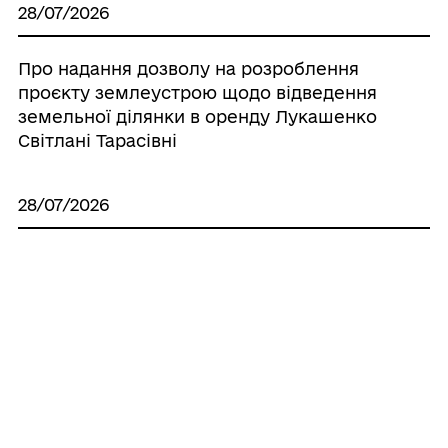
28/07/2026
Про надання дозволу на розроблення
проєкту землеустрою щодо відведення
земельної ділянки в оренду Лукашенко
Світлані Тарасівні
28/07/2026
Про надання дозволу на виготовлення
технічної документації по поновленню
нормативно грошової оцінки земель
населених пунктів, що знаходяться на
території Іллінецької міської об’єднаної
територіальної громади
28/07/2026