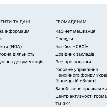
ЕНТИ ТА ДАНІ
ГРОМАДЯНАМ
на інформація
Кабінет мешканця
и
Послуги
нти (НПА)
Чат-бот «СВОЇ»
торна діяльність
Довідник закладів
удівна документація
Все про податки
Головне управління
Пенсійного фонду Украї
Вінницькій області
Запобігання проявам ко
Центр активності гром
ТИ ЯК?