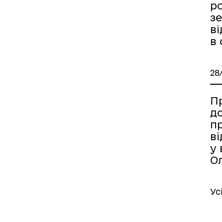
р
з
в
в
28
Пр
д
п
в
у 
О
Ус