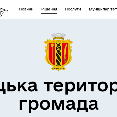
Новини
Рішення
Послуги
Муніципалітет
дерна політика
цька терито
громада