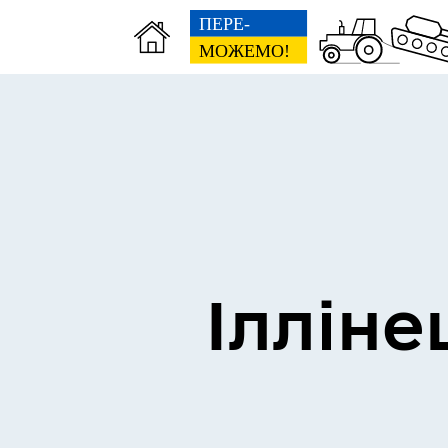
Виконком
Ген
Ілліне