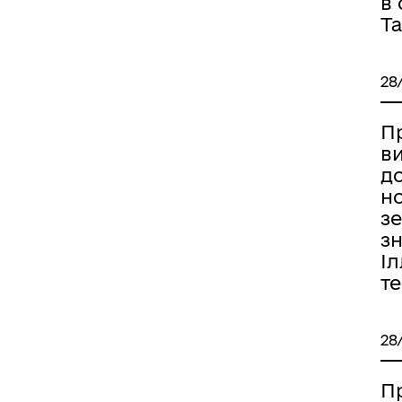
в
Та
28
П
ви
д
н
з
зн
Іл
т
28
П