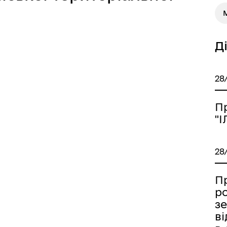
М
Д
28
П
"
28
П
р
з
в