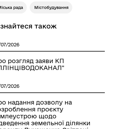
іська рада
Містобудування
ізнайтеся також
/07/2026
ро розгляд заяви КП
ІЛЛІНЦІВОДОКАНАЛ"
/07/2026
ро надання дозволу на
озроблення проєкту
емлеустрою щодо
ідведення земельної ділянки