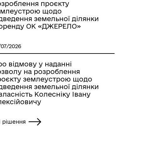
озроблення проєкту
емлеустрою щодо
ідведення земельної ділянки
 оренду ОК «ДЖЕРЕЛО»
/07/2026
о відмову у наданні
озволу на розроблення
роєкту землеустрою щодо
ідведення земельної ділянки
власність Колесніку Івану
лексійовичу
і рішення