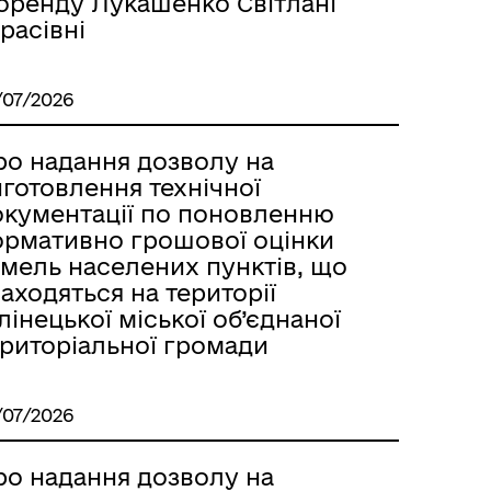
 оренду Лукашенко Світлані
расівні
/07/2026
ро надання дозволу на
готовлення технічної
окументації по поновленню
ормативно грошової оцінки
емель населених пунктів, що
аходяться на території
лінецької міської об’єднаної
ериторіальної громади
/07/2026
ро надання дозволу на