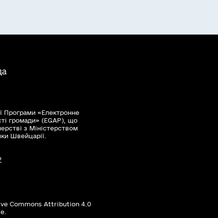
да
ї Програми «Електронне
сті громади» (EGAP), що
нерстві з Міністерством
мки Швейцарії.
?
ive Commons Attribution 4.0
е.