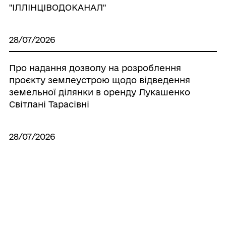
"ІЛЛІНЦІВОДОКАНАЛ"
28/07/2026
Про надання дозволу на розроблення
проєкту землеустрою щодо відведення
земельної ділянки в оренду Лукашенко
Світлані Тарасівні
28/07/2026
Про надання дозволу на виготовлення
технічної документації по поновленню
нормативно грошової оцінки земель
населених пунктів, що знаходяться на
території Іллінецької міської об’єднаної
територіальної громади