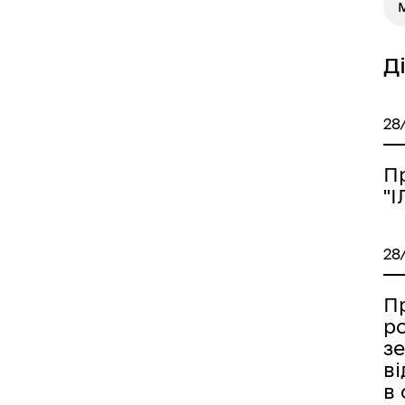
М
Д
28
П
"
28
П
р
з
в
в