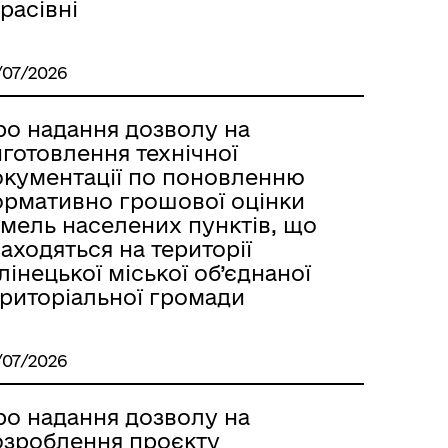
расівні
/07/2026
ро надання дозволу на
готовлення технічної
окументації по поновленню
ормативно грошової оцінки
емель населених пунктів, що
аходяться на території
лінецької міської об’єднаної
ериторіальної громади
/07/2026
ро надання дозволу на
озроблення проєкту