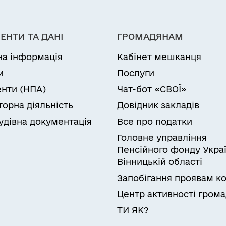
ЕНТИ ТА ДАНІ
ГРОМАДЯНАМ
на інформація
Кабінет мешканця
и
Послуги
нти (НПА)
Чат-бот «СВОЇ»
торна діяльність
Довідник закладів
удівна документація
Все про податки
Головне управління
Пенсійного фонду Украї
Вінницькій області
Запобігання проявам ко
Центр активності гром
ТИ ЯК?