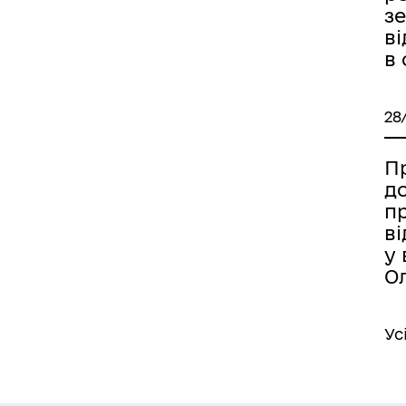
з
в
в
28
Пр
д
п
в
у 
О
Ус