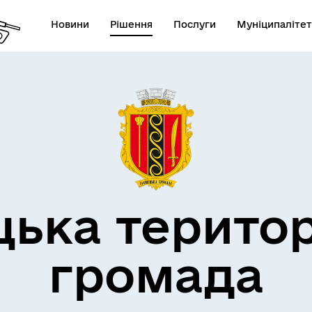
Новини
Рішення
Послуги
Муніципалітет
дерна політика
цька терито
громада