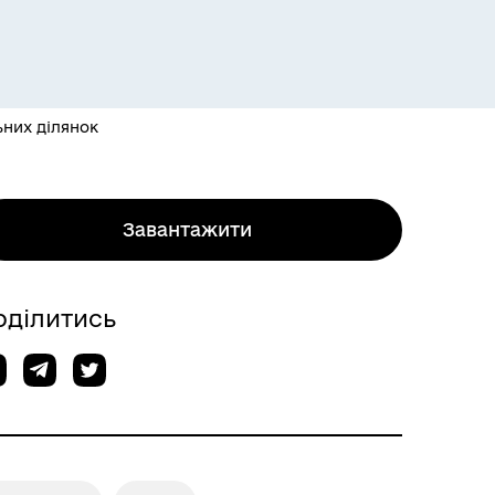
ьних ділянок
Завантажити
оділитись