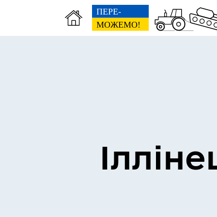
Виконком
Ген
Ілліне