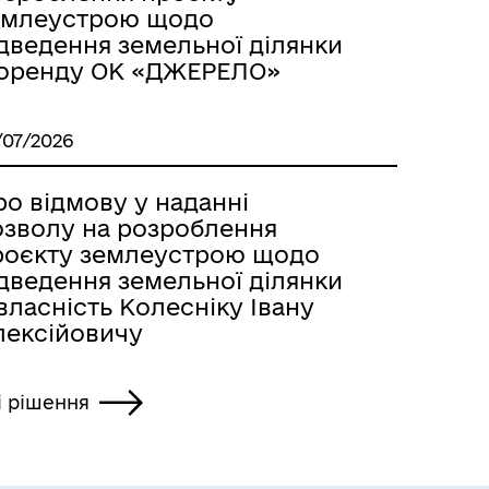
емлеустрою щодо
ідведення земельної ділянки
 оренду ОК «ДЖЕРЕЛО»
/07/2026
о відмову у наданні
озволу на розроблення
роєкту землеустрою щодо
ідведення земельної ділянки
власність Колесніку Івану
лексійовичу
і рішення