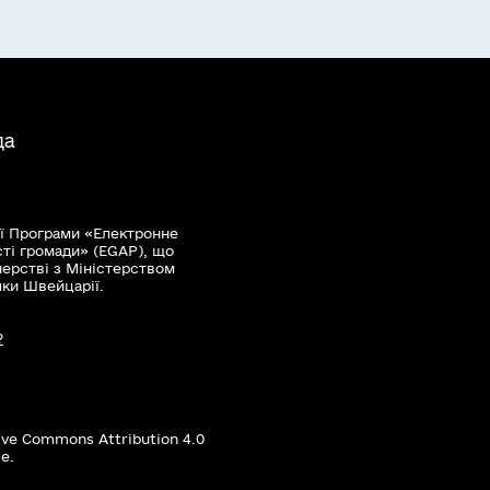
да
ї Програми «Електронне
сті громади» (EGAP), що
нерстві з Міністерством
мки Швейцарії.
?
ive Commons Attribution 4.0
е.