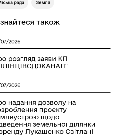
іська рада
Земля
ізнайтеся також
/07/2026
ро розгляд заяви КП
ІЛЛІНЦІВОДОКАНАЛ"
/07/2026
ро надання дозволу на
озроблення проєкту
емлеустрою щодо
ідведення земельної ділянки
 оренду Лукашенко Світлані