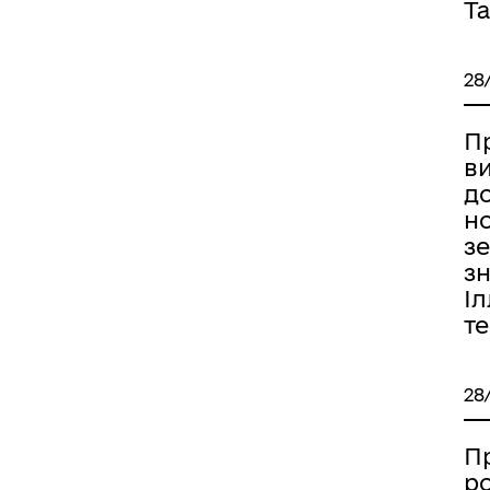
Та
28
П
ви
д
н
з
зн
Іл
т
28
П
р