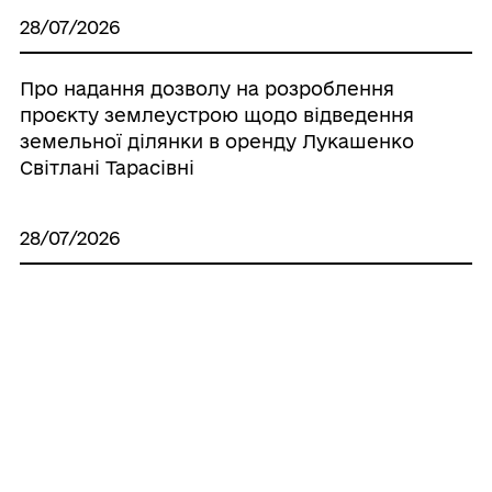
28/07/2026
Про надання дозволу на розроблення
проєкту землеустрою щодо відведення
земельної ділянки в оренду Лукашенко
Світлані Тарасівні
28/07/2026
Про надання дозволу на виготовлення
технічної документації по поновленню
нормативно грошової оцінки земель
населених пунктів, що знаходяться на
території Іллінецької міської об’єднаної
територіальної громади