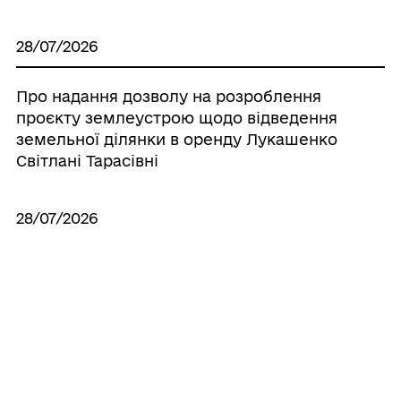
28/07/2026
Про надання дозволу на розроблення
проєкту землеустрою щодо відведення
земельної ділянки в оренду Лукашенко
Світлані Тарасівні
28/07/2026
Про надання дозволу на виготовлення
технічної документації по поновленню
нормативно грошової оцінки земель
населених пунктів, що знаходяться на
території Іллінецької міської об’єднаної
територіальної громади