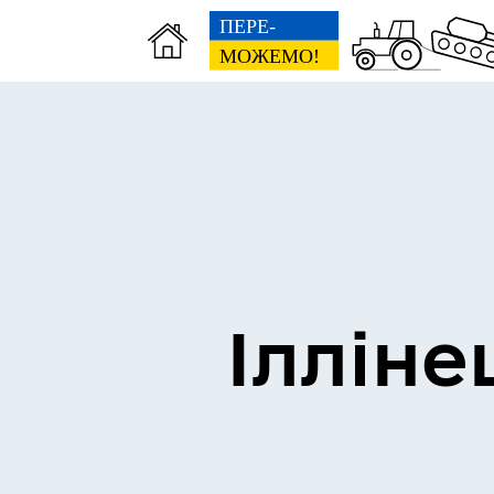
Виконком
Ген
Ілліне