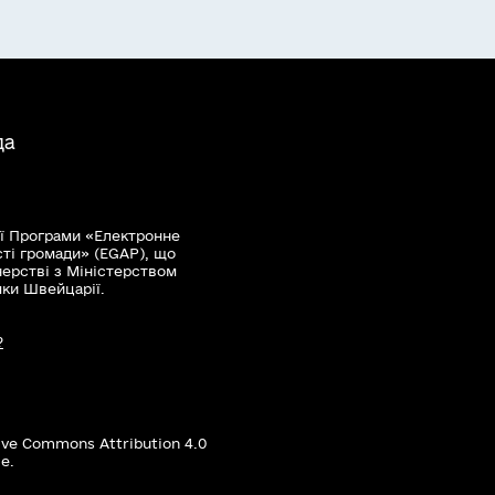
да
ї Програми «Електронне
сті громади» (EGAP), що
нерстві з Міністерством
мки Швейцарії.
?
ive Commons Attribution 4.0
е.