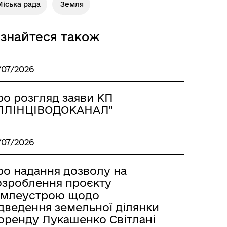
іська рада
Земля
ізнайтеся також
/07/2026
ро розгляд заяви КП
ІЛЛІНЦІВОДОКАНАЛ"
/07/2026
ро надання дозволу на
озроблення проєкту
емлеустрою щодо
ідведення земельної ділянки
 оренду Лукашенко Світлані