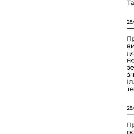
Та
28
П
ви
д
н
з
зн
Іл
т
28
П
р