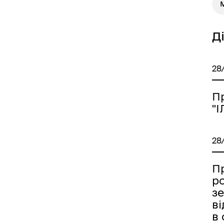
М
Д
28
П
"
28
П
р
з
в
в