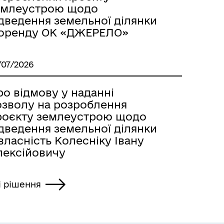
емлеустрою щодо
ідведення земельної ділянки
 оренду ОК «ДЖЕРЕЛО»
/07/2026
о відмову у наданні
озволу на розроблення
роєкту землеустрою щодо
ідведення земельної ділянки
власність Колесніку Івану
лексійовичу
і рішення