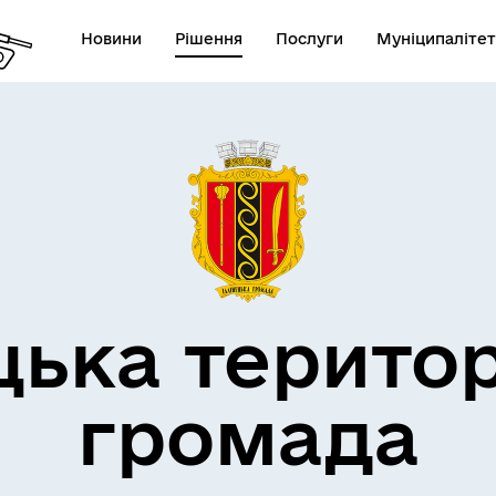
Новини
Рішення
Послуги
Муніципалітет
дерна політика
цька терито
громада