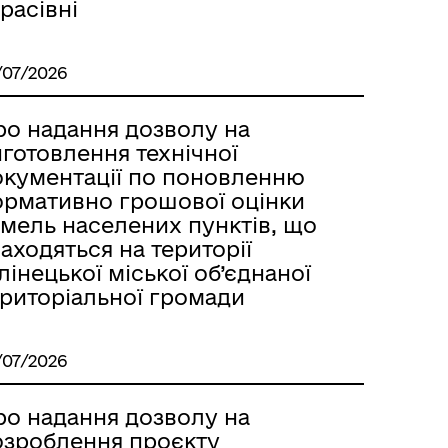
расівні
/07/2026
ро надання дозволу на
готовлення технічної
окументації по поновленню
ормативно грошової оцінки
емель населених пунктів, що
аходяться на території
лінецької міської об’єднаної
ериторіальної громади
/07/2026
ро надання дозволу на
озроблення проєкту