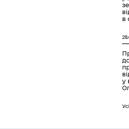
з
в
в
28
Пр
д
п
в
у 
О
Ус