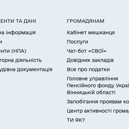
ЕНТИ ТА ДАНІ
ГРОМАДЯНАМ
на інформація
Кабінет мешканця
и
Послуги
нти (НПА)
Чат-бот «СВОЇ»
торна діяльність
Довідник закладів
удівна документація
Все про податки
Головне управління
Пенсійного фонду Украї
Вінницькій області
Запобігання проявам ко
Центр активності гром
ТИ ЯК?