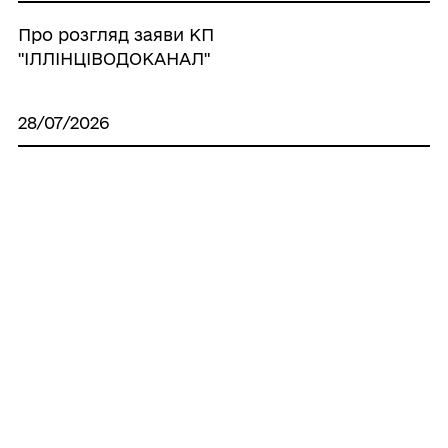
Про розгляд заяви КП
"ІЛЛІНЦІВОДОКАНАЛ"
28/07/2026
Про надання дозволу на розроблення
проєкту землеустрою щодо відведення
земельної ділянки в оренду Лукашенко
Світлані Тарасівні
28/07/2026
Про надання дозволу на виготовлення
технічної документації по поновленню
нормативно грошової оцінки земель
населених пунктів, що знаходяться на