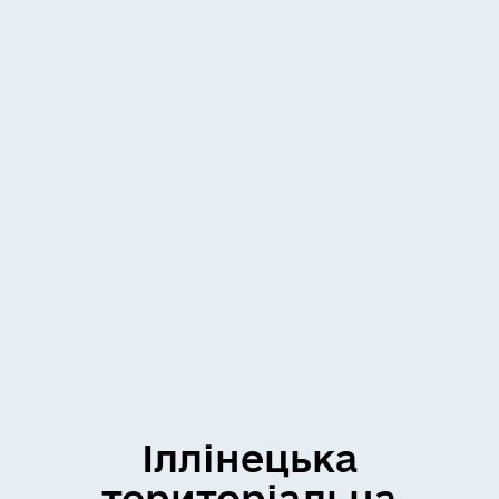
Іллінецька
територіальна