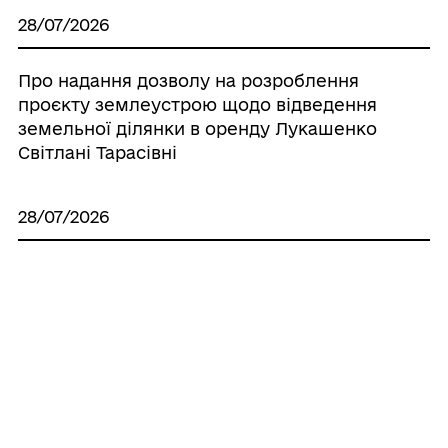
28/07/2026
Про надання дозволу на розроблення
проєкту землеустрою щодо відведення
земельної ділянки в оренду Лукашенко
Світлані Тарасівні
28/07/2026
Про надання дозволу на виготовлення
технічної документації по поновленню
нормативно грошової оцінки земель
населених пунктів, що знаходяться на
території Іллінецької міської об’єднаної
територіальної громади