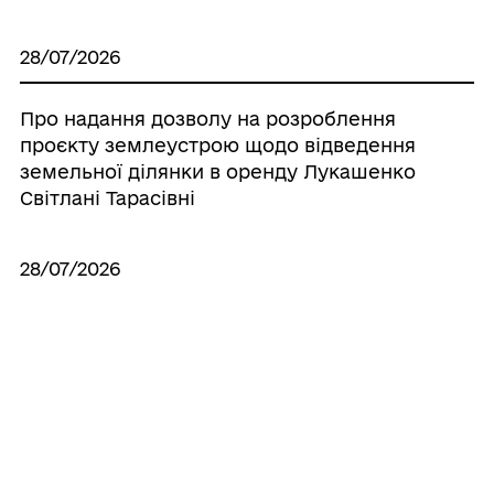
28/07/2026
Про надання дозволу на розроблення
проєкту землеустрою щодо відведення
земельної ділянки в оренду Лукашенко
Світлані Тарасівні
28/07/2026
Про надання дозволу на виготовлення
технічної документації по поновленню
нормативно грошової оцінки земель
населених пунктів, що знаходяться на
території Іллінецької міської об’єднаної
територіальної громади