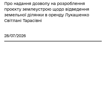
Про надання дозволу на розроблення
проєкту землеустрою щодо відведення
земельної ділянки в оренду Лукашенко
Світлані Тарасівні
28/07/2026
Про надання дозволу на виготовлення
технічної документації по поновленню
нормативно грошової оцінки земель
населених пунктів, що знаходяться на
території Іллінецької міської об’єднаної
територіальної громади
28/07/2026
Про надання дозволу на розроблення