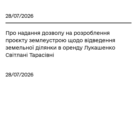
28/07/2026
Про надання дозволу на розроблення
проєкту землеустрою щодо відведення
земельної ділянки в оренду Лукашенко
Світлані Тарасівні
28/07/2026
Про надання дозволу на виготовлення
технічної документації по поновленню
нормативно грошової оцінки земель
населених пунктів, що знаходяться на
території Іллінецької міської об’єднаної
територіальної громади