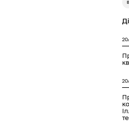
Д
20
П
к
20
П
ко
Іл
те