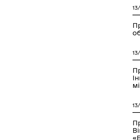
13
П
о
13
П
Ін
мі
13
Пр
Ві
«