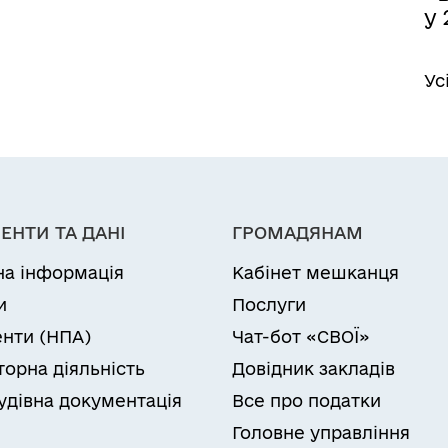
у 
Ус
ЕНТИ ТА ДАНІ
ГРОМАДЯНАМ
на інформація
Кабінет мешканця
и
Послуги
нти (НПА)
Чат-бот «СВОЇ»
торна діяльність
Довідник закладів
удівна документація
Все про податки
Головне управління