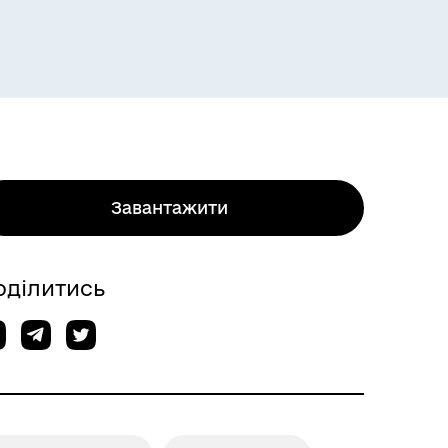
Завантажити
оділитись