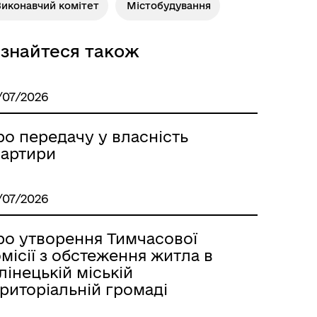
Виконавчий комітет
Містобудування
ізнайтеся також
/07/2026
ро передачу у власність
вартири
/07/2026
ро утворення Тимчасової
місії з обстеження житла в
лінецькій міській
риторіальній громаді