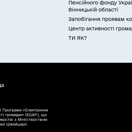
Пенсійного фонду Украї
Вінницькій області
Запобігання проявам ко
Центр активності гром
ТИ ЯК?
да
ї Програми «Електронне
сті громади» (EGAP), що
нерстві з Міністерством
мки Швейцарії.