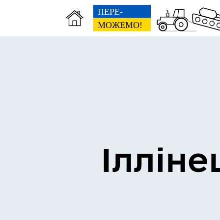
Виконком
Ген
Ілліне