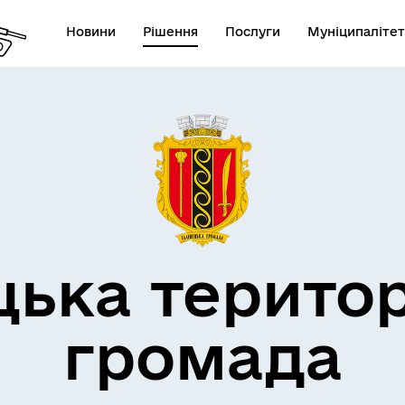
Новини
Рішення
Послуги
Муніципалітет
дерна політика
цька терито
громада