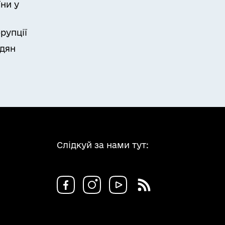
ни у
рупції
адян
Слідкуй за нами тут: