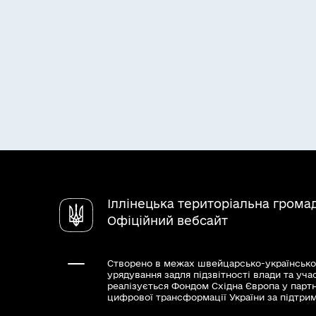
Іллінецька територіальна грома
Офіційний вебсайт
Створено в межах швейцарсько-українсько
урядування задля підзвітності влади та уча
реалізується Фондом Східна Європа у парт
цифрової трансформації України за підтри