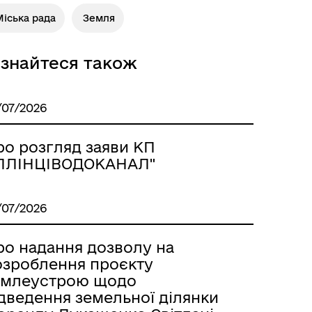
іська рада
Земля
ізнайтеся також
/07/2026
ро розгляд заяви КП
ІЛЛІНЦІВОДОКАНАЛ"
/07/2026
ро надання дозволу на
озроблення проєкту
емлеустрою щодо
ідведення земельної ділянки