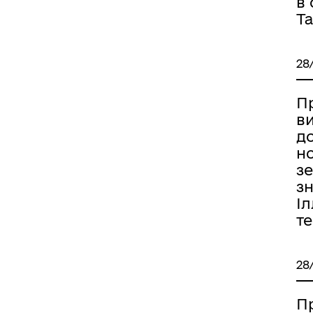
в
Та
28
П
ви
д
н
з
зн
Іл
т
28
П