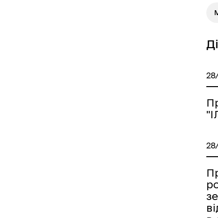
М
Д
28
П
"
28
П
р
з
в