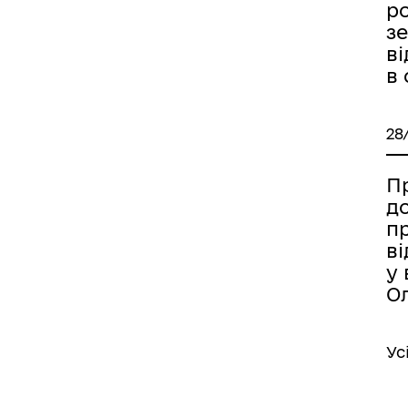
р
з
в
в
28
Пр
д
п
в
у 
О
Ус