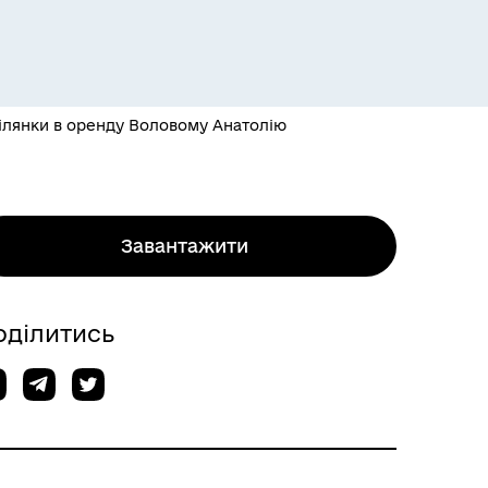
ілянки в оренду Воловому Анатолію
Завантажити
оділитись