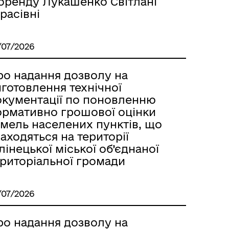
 оренду Лукашенко Світлані
расівні
/07/2026
ро надання дозволу на
готовлення технічної
окументації по поновленню
ормативно грошової оцінки
емель населених пунктів, що
аходяться на території
лінецької міської об’єднаної
ериторіальної громади
/07/2026
ро надання дозволу на