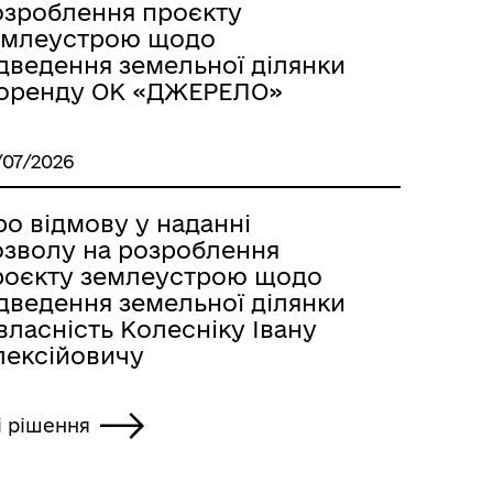
озроблення проєкту
емлеустрою щодо
ідведення земельної ділянки
 оренду ОК «ДЖЕРЕЛО»
/07/2026
о відмову у наданні
озволу на розроблення
роєкту землеустрою щодо
ідведення земельної ділянки
власність Колесніку Івану
лексійовичу
і рішення