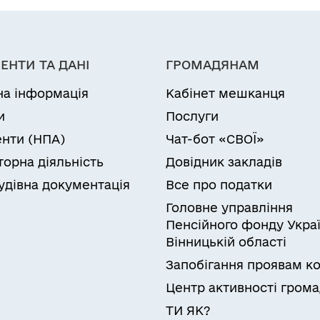
ЕНТИ ТА ДАНІ
ГРОМАДЯНАМ
на інформація
Кабінет мешканця
и
Послуги
нти (НПА)
Чат-бот «СВОЇ»
торна діяльність
Довідник закладів
удівна документація
Все про податки
Головне управління
Пенсійного фонду Украї
Вінницькій області
Запобігання проявам ко
Центр активності гром
ТИ ЯК?