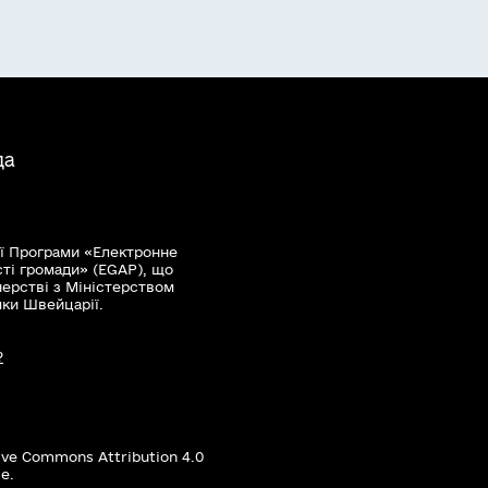
да
ї Програми «Електронне
сті громади» (EGAP), що
нерстві з Міністерством
мки Швейцарії.
?
ive Commons Attribution 4.0
е.