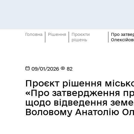
Головна
Рішення
Проєкти
Про затве
рішень
Олексійов
09/01/2026
82
Проєкт рішення міської
«Про затвердження п
щодо відведення земе
Воловому Анатолію Ол