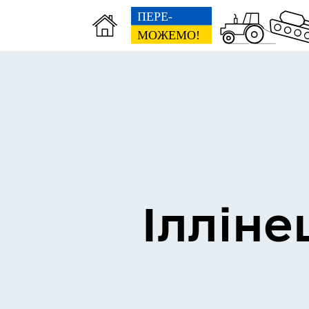
Виконком
Ген
Ілліне