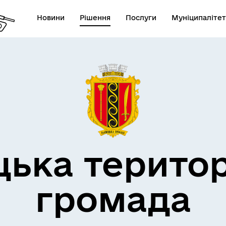
Новини
Рішення
Послуги
Муніципалітет
дерна політика
цька терито
громада