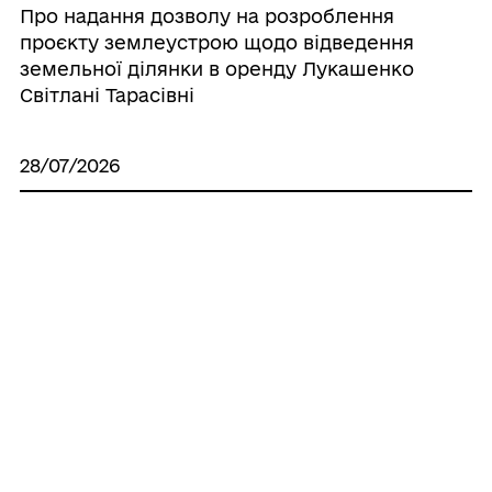
Про надання дозволу на розроблення
проєкту землеустрою щодо відведення
земельної ділянки в оренду Лукашенко
Світлані Тарасівні
28/07/2026
Про надання дозволу на виготовлення
технічної документації по поновленню
нормативно грошової оцінки земель
населених пунктів, що знаходяться на
території Іллінецької міської об’єднаної
територіальної громади
28/07/2026
Про надання дозволу на розроблення