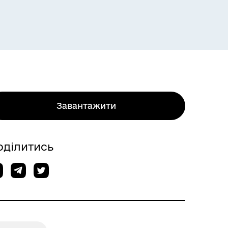
Завантажити
оділитись