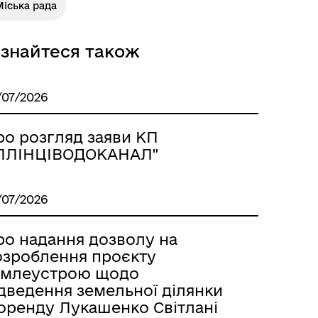
іська рада
ізнайтеся також
/07/2026
ро розгляд заяви КП
ІЛЛІНЦІВОДОКАНАЛ"
/07/2026
ро надання дозволу на
озроблення проєкту
емлеустрою щодо
ідведення земельної ділянки
 оренду Лукашенко Світлані