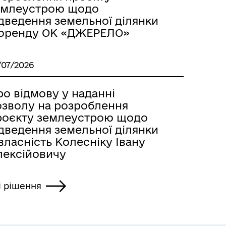
емлеустрою щодо
ідведення земельної ділянки
 оренду ОК «ДЖЕРЕЛО»
/07/2026
о відмову у наданні
озволу на розроблення
роєкту землеустрою щодо
ідведення земельної ділянки
власність Колесніку Івану
лексійовичу
і рішення