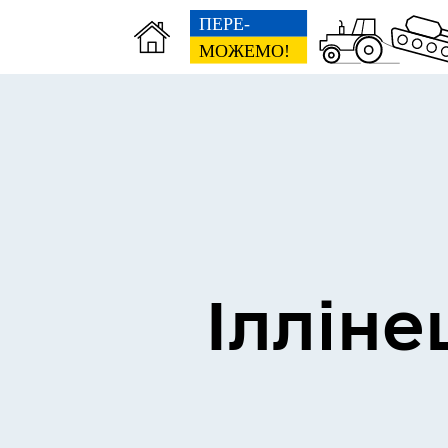
Виконком
Ген
Ілліне