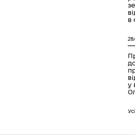
з
в
в
28
Пр
д
п
в
у 
О
Ус