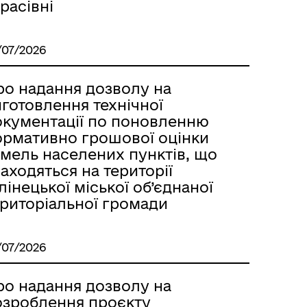
расівні
/07/2026
ро надання дозволу на
готовлення технічної
окументації по поновленню
ормативно грошової оцінки
емель населених пунктів, що
аходяться на території
лінецької міської об’єднаної
ериторіальної громади
/07/2026
ро надання дозволу на
озроблення проєкту