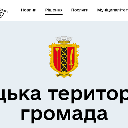
Новини
Рішення
Послуги
Муніципалітет
дерна політика
цька терито
громада