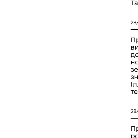
Та
28
П
ви
д
н
з
зн
Іл
т
28
П
р