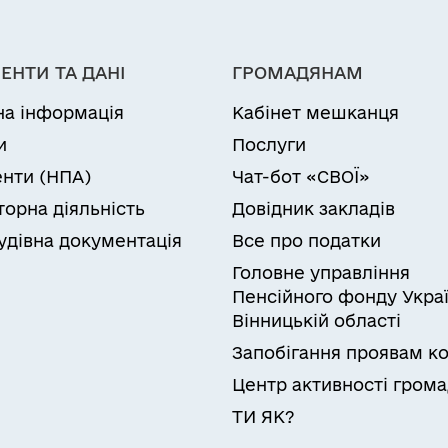
ЕНТИ ТА ДАНІ
ГРОМАДЯНАМ
на інформація
Кабінет мешканця
и
Послуги
нти (НПА)
Чат-бот «СВОЇ»
торна діяльність
Довідник закладів
удівна документація
Все про податки
Головне управління
Пенсійного фонду Украї
Вінницькій області
Запобігання проявам ко
Центр активності гром
ТИ ЯК?