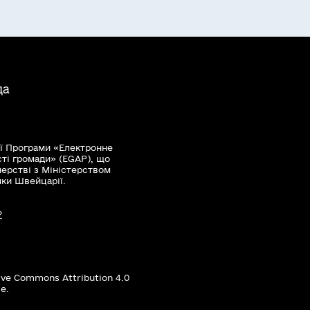
да
ї Програми «Електронне
сті громади» (EGAP), що
нерстві з Міністерством
мки Швейцарії.
?
ive Commons Attribution 4.0
е.