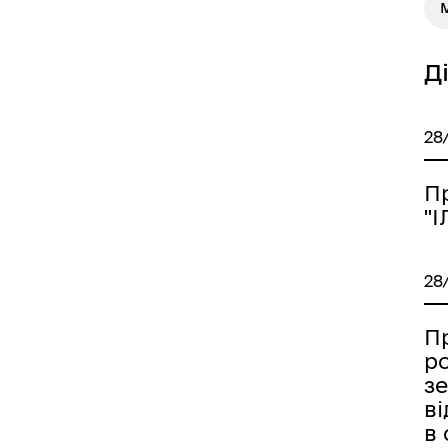
М
Д
28
П
"
28
П
р
з
в
в