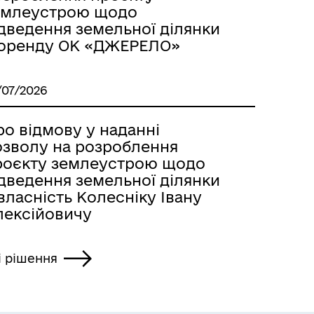
емлеустрою щодо
ідведення земельної ділянки
 оренду ОК «ДЖЕРЕЛО»
/07/2026
о відмову у наданні
озволу на розроблення
роєкту землеустрою щодо
ідведення земельної ділянки
власність Колесніку Івану
лексійовичу
і рішення