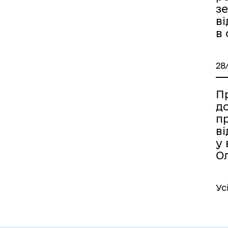
з
в
в
28
Пр
д
п
в
у 
О
Ус