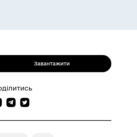
Завантажити
оділитись