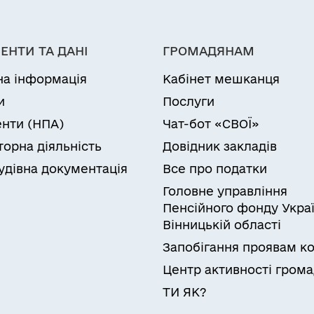
ЕНТИ ТА ДАНІ
ГРОМАДЯНАМ
на інформація
Кабінет мешканця
и
Послуги
нти (НПА)
Чат-бот «СВОЇ»
торна діяльність
Довідник закладів
удівна документація
Все про податки
Головне управління
Пенсійного фонду Украї
Вінницькій області
Запобігання проявам ко
Центр активності гром
ТИ ЯК?