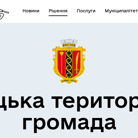
Новини
Рішення
Послуги
Муніципалітет
дерна політика
цька терито
громада