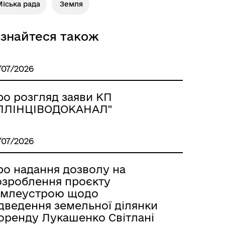
іська рада
Земля
ізнайтеся також
/07/2026
ро розгляд заяви КП
ІЛЛІНЦІВОДОКАНАЛ"
/07/2026
ро надання дозволу на
озроблення проєкту
емлеустрою щодо
ідведення земельної ділянки
 оренду Лукашенко Світлані