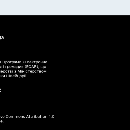
да
ї Програми «Електронне
сті громади» (EGAP), що
нерстві з Міністерством
мки Швейцарії.
?
ive Commons Attribution 4.0
е.