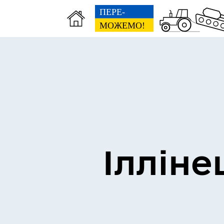
Виконком
Ген
Ілліне