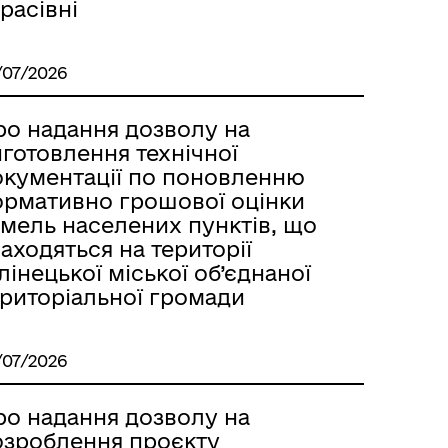
расівні
/07/2026
ро надання дозволу на
готовлення технічної
окументації по поновленню
ормативно грошової оцінки
емель населених пунктів, що
аходяться на території
лінецької міської об’єднаної
ериторіальної громади
/07/2026
ро надання дозволу на
озроблення проєкту