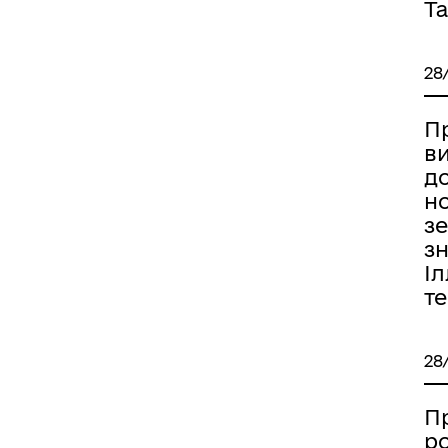
Та
28
П
ви
д
н
з
зн
Іл
т
28
П
р