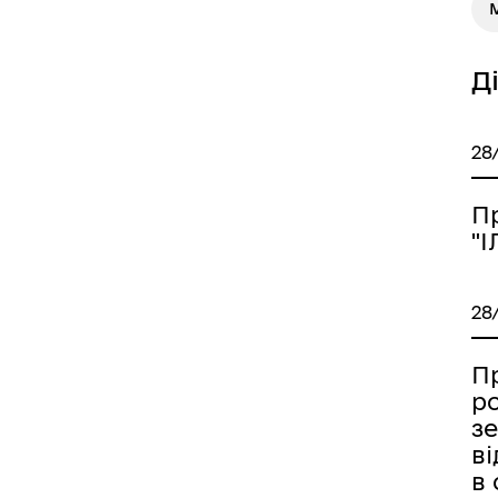
М
Д
28
П
"
28
П
р
з
в
в