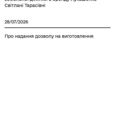
Світлані Тарасівні
28/07/2026
Про надання дозволу на виготовлення
технічної документації по поновленню
нормативно грошової оцінки земель
населених пунктів, що знаходяться на
території Іллінецької міської об’єднаної
територіальної громади
28/07/2026
Про надання дозволу на розроблення
проєкту землеустрою щодо відведення
земельної ділянки в оренду ОК