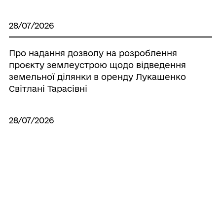
28/07/2026
Про надання дозволу на розроблення
проєкту землеустрою щодо відведення
земельної ділянки в оренду Лукашенко
Світлані Тарасівні
28/07/2026
Про надання дозволу на виготовлення
технічної документації по поновленню
нормативно грошової оцінки земель
населених пунктів, що знаходяться на
території Іллінецької міської об’єднаної
територіальної громади