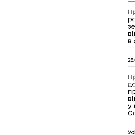
П
р
з
в
в
28
Пр
д
п
в
у 
О
Ус