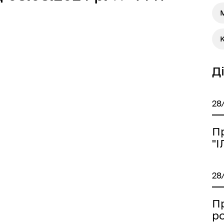
М
Д
28
П
"
28
П
р