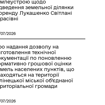
емлеустрою щодо
ідведення земельної ділянки
 оренду Лукашенко Світлані
расівні
/07/2026
ро надання дозволу на
готовлення технічної
окументації по поновленню
ормативно грошової оцінки
емель населених пунктів, що
аходяться на території
лінецької міської об’єднаної
ериторіальної громади
/07/2026