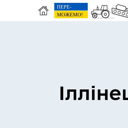
Виконком
Ген
Ілліне