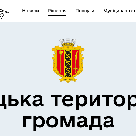
Новини
Рішення
Послуги
Муніципалітет
дерна політика
цька терито
громада