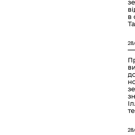
з
в
в
Та
28
П
ви
д
н
з
зн
Іл
т
28