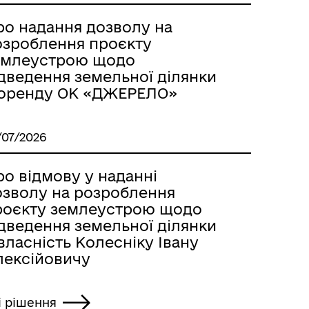
ро надання дозволу на
озроблення проєкту
емлеустрою щодо
ідведення земельної ділянки
 оренду ОК «ДЖЕРЕЛО»
/07/2026
о відмову у наданні
озволу на розроблення
роєкту землеустрою щодо
ідведення земельної ділянки
власність Колесніку Івану
лексійовичу
і рішення