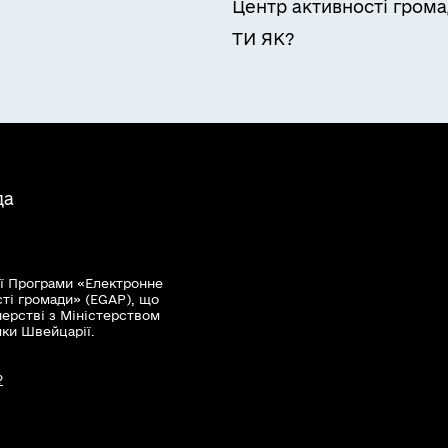
Центр активності гром
ТИ ЯК?
да
ї Програми «Електронне
сті громади» (EGAP), що
нерстві з Міністерством
мки Швейцарії.
?