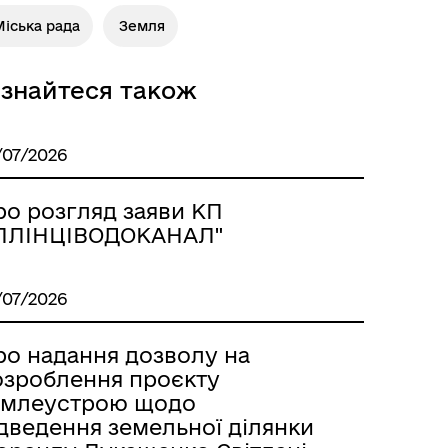
іська рада
Земля
ізнайтеся також
/07/2026
ро розгляд заяви КП
ІЛЛІНЦІВОДОКАНАЛ"
/07/2026
ро надання дозволу на
озроблення проєкту
емлеустрою щодо
ідведення земельної ділянки