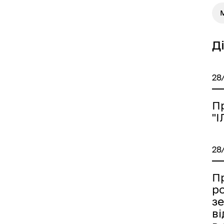
М
Д
28
П
"
28
П
р
з
в