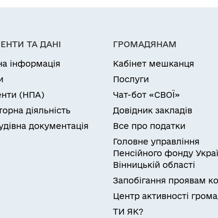
ЕНТИ ТА ДАНІ
ГРОМАДЯНАМ
на інформація
Кабінет мешканця
и
Послуги
нти (НПА)
Чат-бот «СВОЇ»
торна діяльність
Довідник закладів
удівна документація
Все про податки
Головне управління
Пенсійного фонду Украї
Вінницькій області
Запобігання проявам ко
Центр активності гром
ТИ ЯК?