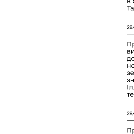
в
Та
28
П
ви
д
н
з
зн
Іл
т
28
П