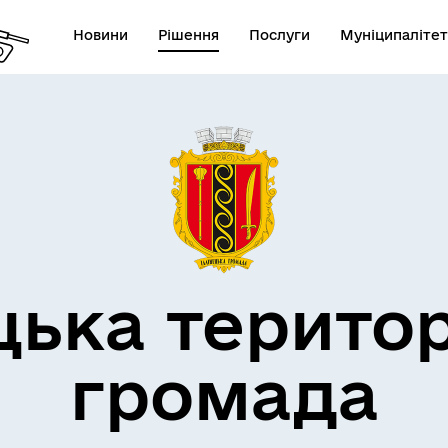
Новини
Рішення
Послуги
Муніципалітет
дерна політика
цька терито
громада