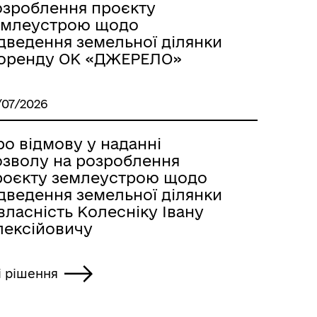
озроблення проєкту
емлеустрою щодо
ідведення земельної ділянки
 оренду ОК «ДЖЕРЕЛО»
/07/2026
о відмову у наданні
озволу на розроблення
роєкту землеустрою щодо
ідведення земельної ділянки
власність Колесніку Івану
лексійовичу
і рішення