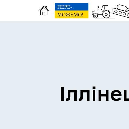
Виконком
Ген
Ілліне