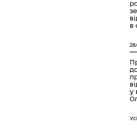
р
з
в
в
28
Пр
д
п
в
у 
О
Ус