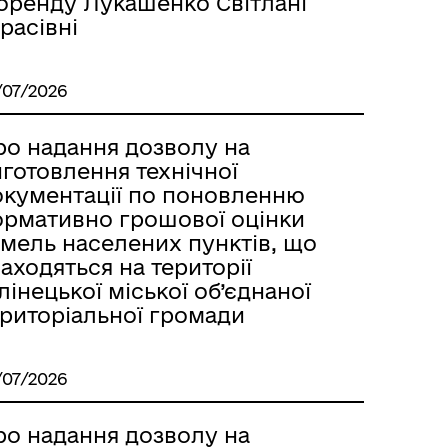
 оренду Лукашенко Світлані
расівні
/07/2026
ро надання дозволу на
готовлення технічної
окументації по поновленню
ормативно грошової оцінки
емель населених пунктів, що
аходяться на території
лінецької міської об’єднаної
ериторіальної громади
/07/2026
ро надання дозволу на