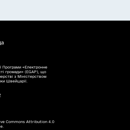
да
ї Програми «Електронне
сті громади» (EGAP), що
нерстві з Міністерством
мки Швейцарії.
?
ive Commons Attribution 4.0
е.