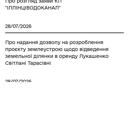
Про розгляд заяви КП
"ІЛЛІНЦІВОДОКАНАЛ"
28/07/2026
Про надання дозволу на розроблення
проєкту землеустрою щодо відведення
земельної ділянки в оренду Лукашенко
Світлані Тарасівні
28/07/2026
Про надання дозволу на виготовлення
технічної документації по поновленню
нормативно грошової оцінки земель
населених пунктів, що знаходяться на
території Іллінецької міської об’єднаної