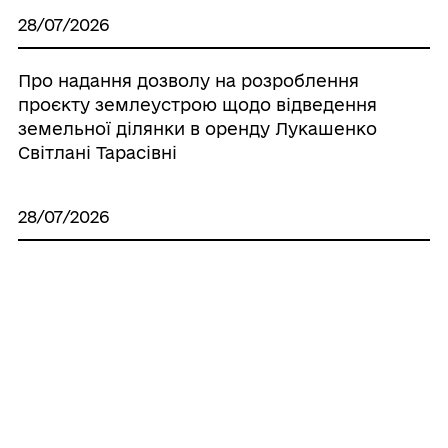
28/07/2026
Про надання дозволу на розроблення
проєкту землеустрою щодо відведення
земельної ділянки в оренду Лукашенко
Світлані Тарасівні
28/07/2026
Про надання дозволу на виготовлення
технічної документації по поновленню
нормативно грошової оцінки земель
населених пунктів, що знаходяться на
території Іллінецької міської об’єднаної
територіальної громади