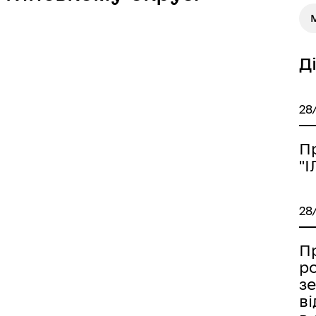
М
Д
28
П
"
28
П
р
з
в