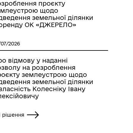
озроблення проєкту
емлеустрою щодо
ідведення земельної ділянки
 оренду ОК «ДЖЕРЕЛО»
/07/2026
о відмову у наданні
озволу на розроблення
роєкту землеустрою щодо
ідведення земельної ділянки
власність Колесніку Івану
лексійовичу
і рішення