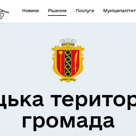
Новини
Рішення
Послуги
Муніципалітет
дерна політика
цька терито
громада