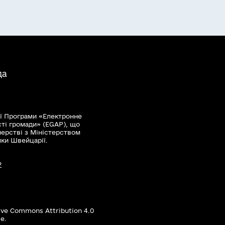
да
ї Програми «Електронне
сті громади» (EGAP), що
нерстві з Міністерством
мки Швейцарії.
?
ive Commons Attribution 4.0
е.