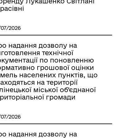
 оренду Лукашенко Світлані
расівні
/07/2026
ро надання дозволу на
готовлення технічної
окументації по поновленню
ормативно грошової оцінки
емель населених пунктів, що
аходяться на території
лінецької міської об’єднаної
ериторіальної громади
/07/2026
ро надання дозволу на