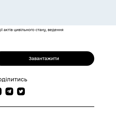
ї актів цивільного стану, ведення
Завантажити
оділитись