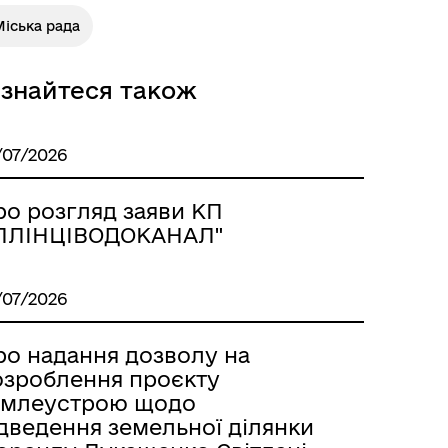
іська рада
ізнайтеся також
/07/2026
ро розгляд заяви КП
ІЛЛІНЦІВОДОКАНАЛ"
/07/2026
ро надання дозволу на
озроблення проєкту
емлеустрою щодо
ідведення земельної ділянки