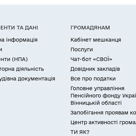
ЕНТИ ТА ДАНІ
ГРОМАДЯНАМ
на інформація
Кабінет мешканця
и
Послуги
нти (НПА)
Чат-бот «СВОЇ»
торна діяльність
Довідник закладів
удівна документація
Все про податки
Головне управління
Пенсійного фонду Украї
Вінницькій області
Запобігання проявам ко
Центр активності гром
ТИ ЯК?