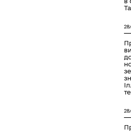
в
Та
28
П
ви
д
н
з
зн
Іл
т
28
П