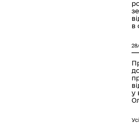
р
з
в
в
28
Пр
д
п
в
у 
О
Ус