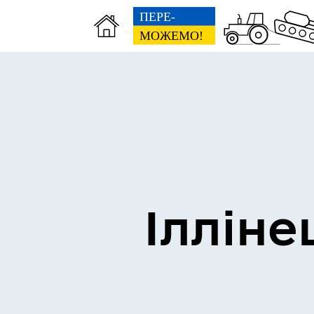
Виконком
Ген
Ілліне