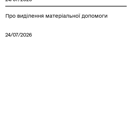
Про виділення матеріальної допомоги
24/07/2026
Про внесення змін до рішення 15 сесія
Іллінецької міської ради 8 скликання від
14.07.2021 року №397 «Про встановлення
податку на майно на території
Іллінецької міської територіальної
громади»
24/07/2026
Про внесення змін до Програми
підтримки Ветеранського простору в