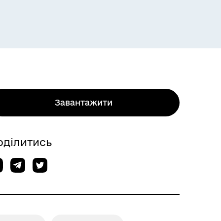
Завантажити
оділитись