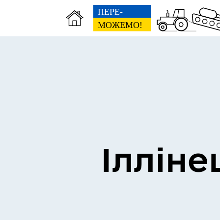
Виконком
Ген
Ілліне