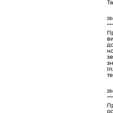
Та
28
П
ви
д
н
з
зн
Іл
т
28
П
р