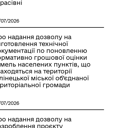
расівні
/07/2026
ро надання дозволу на
готовлення технічної
окументації по поновленню
ормативно грошової оцінки
емель населених пунктів, що
аходяться на території
лінецької міської об’єднаної
ериторіальної громади
/07/2026
ро надання дозволу на
озроблення проєкту