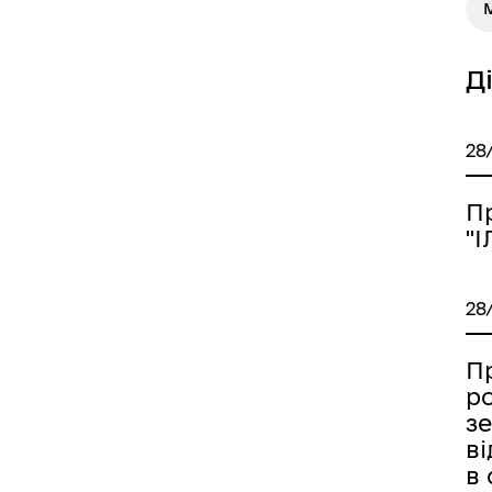
М
Д
28
П
"
28
П
р
з
в
в