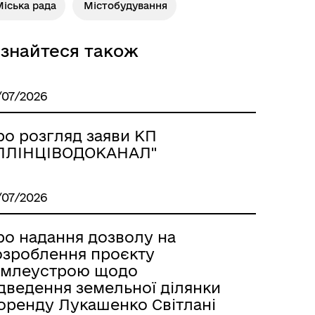
іська рада
Містобудування
ізнайтеся також
/07/2026
ро розгляд заяви КП
ІЛЛІНЦІВОДОКАНАЛ"
/07/2026
ро надання дозволу на
озроблення проєкту
емлеустрою щодо
ідведення земельної ділянки
 оренду Лукашенко Світлані