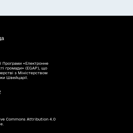
да
ї Програми «Електронне
сті громади» (EGAP), що
нерстві з Міністерством
мки Швейцарії.
?
ive Commons Attribution 4.0
е.