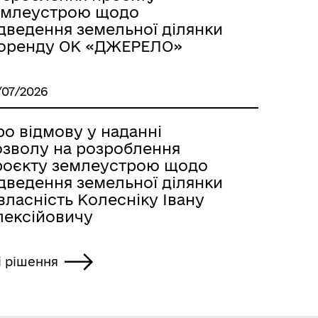
емлеустрою щодо
ідведення земельної ділянки
 оренду ОК «ДЖЕРЕЛО»
/07/2026
о відмову у наданні
озволу на розроблення
роєкту землеустрою щодо
ідведення земельної ділянки
власність Колесніку Івану
лексійовичу
і рішення