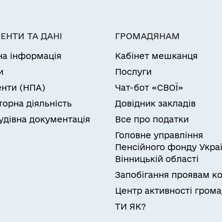
ЕНТИ ТА ДАНІ
ГРОМАДЯНАМ
на інформація
Кабінет мешканця
и
Послуги
нти (НПА)
Чат-бот «СВОЇ»
торна діяльність
Довідник закладів
удівна документація
Все про податки
Головне управління
Пенсійного фонду Украї
Вінницькій області
Запобігання проявам ко
Центр активності гром
ТИ ЯК?