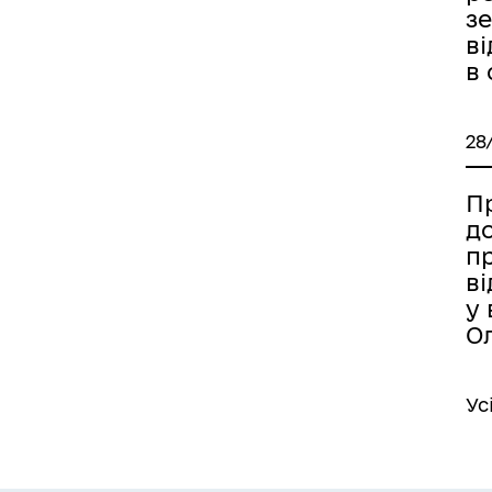
з
в
в
28
Пр
д
п
в
у 
О
Ус