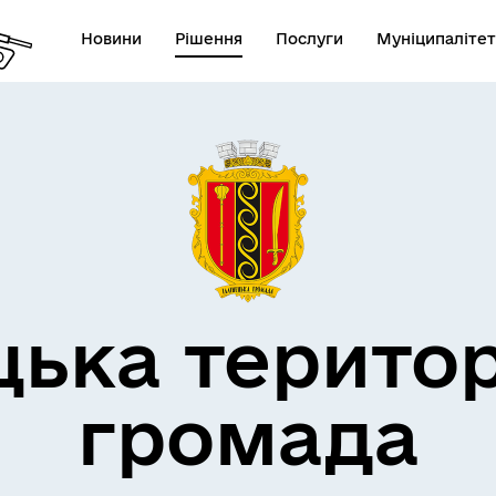
Новини
Рішення
Послуги
Муніципалітет
дерна політика
цька терито
громада