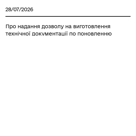
28/07/2026
Про надання дозволу на виготовлення
технічної документації по поновленню
нормативно грошової оцінки земель
населених пунктів, що знаходяться на
території Іллінецької міської об’єднаної
територіальної громади
28/07/2026
Про надання дозволу на розроблення
проєкту землеустрою щодо відведення
земельної ділянки в оренду ОК
«ДЖЕРЕЛО»