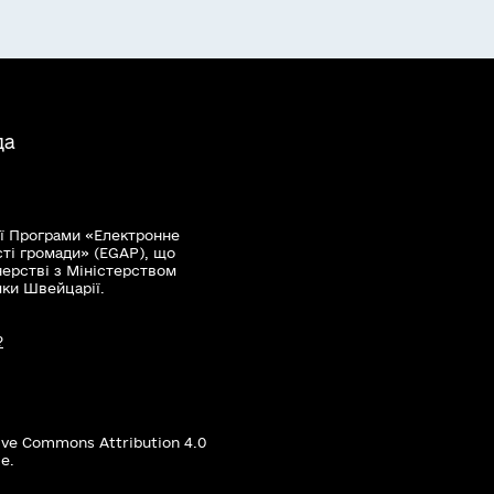
да
ї Програми «Електронне
сті громади» (EGAP), що
нерстві з Міністерством
мки Швейцарії.
?
ive Commons Attribution 4.0
е.