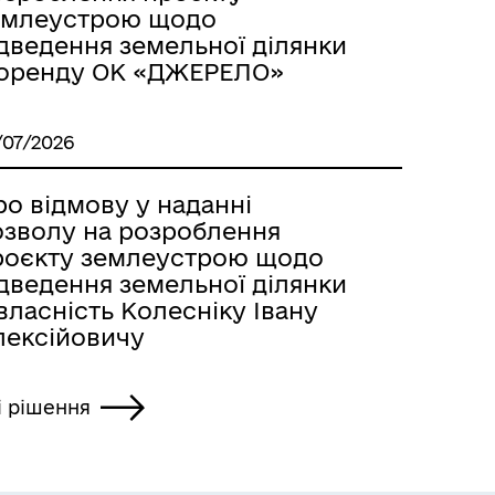
емлеустрою щодо
ідведення земельної ділянки
 оренду ОК «ДЖЕРЕЛО»
/07/2026
о відмову у наданні
озволу на розроблення
роєкту землеустрою щодо
ідведення земельної ділянки
власність Колесніку Івану
лексійовичу
і рішення