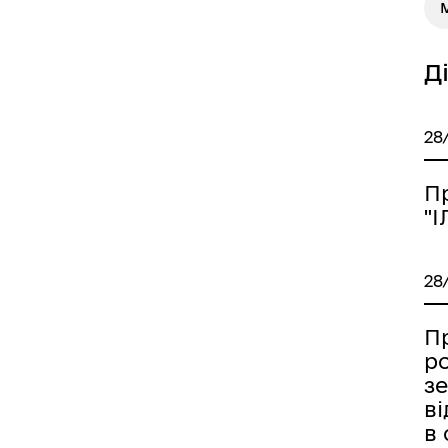
М
Д
28
П
"
28
П
р
з
в
в