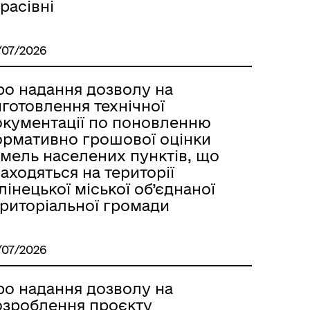
расівні
/07/2026
ро надання дозволу на
готовлення технічної
окументації по поновленню
ормативно грошової оцінки
емель населених пунктів, що
аходяться на території
лінецької міської об’єднаної
ериторіальної громади
/07/2026
ро надання дозволу на
озроблення проєкту