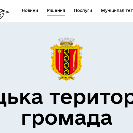
Новини
Рішення
Послуги
Муніципалітет
дерна політика
цька терито
громада