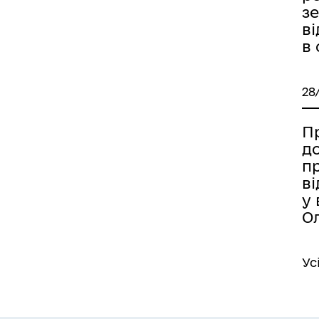
з
в
в
28
Пр
д
п
в
у 
О
Ус