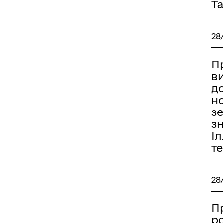
Та
28
П
ви
д
н
з
зн
Іл
т
28
П
р