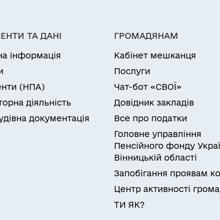
ЕНТИ ТА ДАНІ
ГРОМАДЯНАМ
на інформація
Кабінет мешканця
и
Послуги
нти (НПА)
Чат-бот «СВОЇ»
торна діяльність
Довідник закладів
удівна документація
Все про податки
Головне управління
Пенсійного фонду Украї
Вінницькій області
Запобігання проявам ко
Центр активності гром
ТИ ЯК?