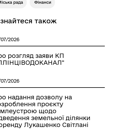
іська рада
Фінанси
ізнайтеся також
/07/2026
ро розгляд заяви КП
ІЛЛІНЦІВОДОКАНАЛ"
/07/2026
ро надання дозволу на
озроблення проєкту
емлеустрою щодо
ідведення земельної ділянки
 оренду Лукашенко Світлані