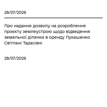
28/07/2026
Про надання дозволу на розроблення
проєкту землеустрою щодо відведення
земельної ділянки в оренду Лукашенко
Світлані Тарасівні
28/07/2026
Про надання дозволу на виготовлення
технічної документації по поновленню
нормативно грошової оцінки земель
населених пунктів, що знаходяться на
території Іллінецької міської об’єднаної
територіальної громади