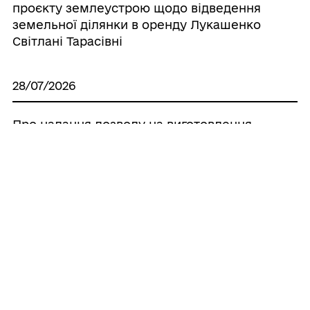
проєкту землеустрою щодо відведення
земельної ділянки в оренду Лукашенко
Світлані Тарасівні
28/07/2026
Про надання дозволу на виготовлення
технічної документації по поновленню
нормативно грошової оцінки земель
населених пунктів, що знаходяться на
території Іллінецької міської об’єднаної
територіальної громади
28/07/2026
Про надання дозволу на розроблення
проєкту землеустрою щодо відведення