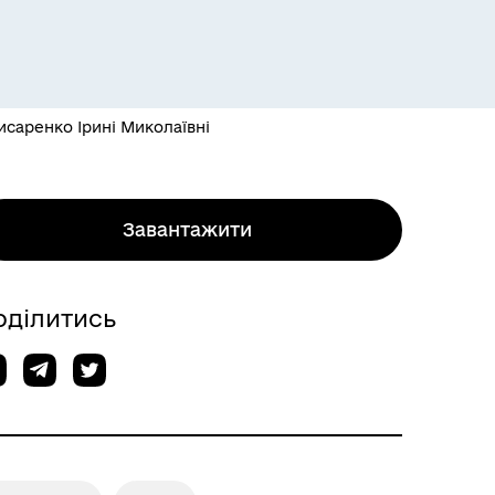
саренко Ірині Миколаївні
Завантажити
оділитись