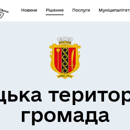
Новини
Рішення
Послуги
Муніципалітет
дерна політика
цька терито
громада