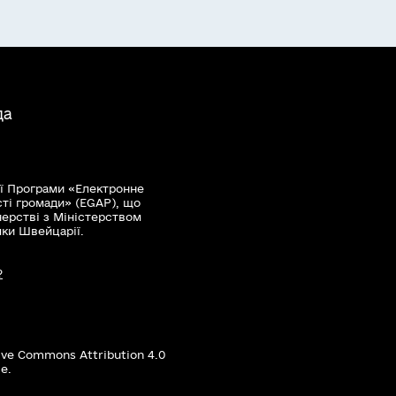
да
ї Програми «Електронне
сті громади» (EGAP), що
нерстві з Міністерством
мки Швейцарії.
?
ive Commons Attribution 4.0
е.