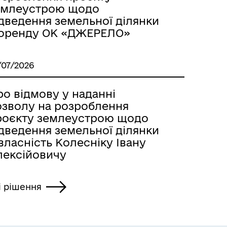
емлеустрою щодо
ідведення земельної ділянки
 оренду ОК «ДЖЕРЕЛО»
/07/2026
о відмову у наданні
озволу на розроблення
роєкту землеустрою щодо
ідведення земельної ділянки
власність Колесніку Івану
лексійовичу
і рішення