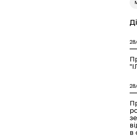
М
Д
28
П
"
28
П
р
з
в
в