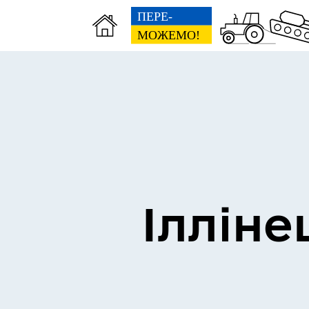
Виконком
Ген
Ілліне