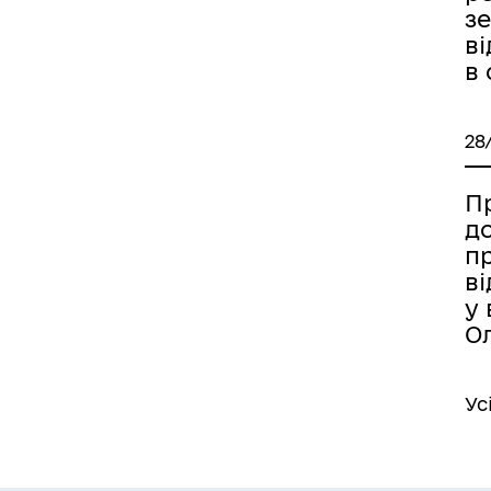
з
в
в
28
Пр
д
п
в
у 
О
Ус