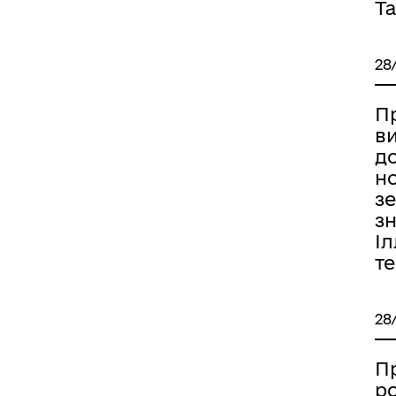
Та
28
П
ви
д
н
з
зн
Іл
т
28
П
р