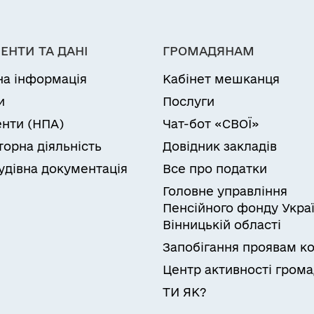
ЕНТИ ТА ДАНІ
ГРОМАДЯНАМ
на інформація
Кабінет мешканця
и
Послуги
нти (НПА)
Чат-бот «СВОЇ»
торна діяльність
Довідник закладів
удівна документація
Все про податки
Головне управління
Пенсійного фонду Украї
Вінницькій області
Запобігання проявам ко
Центр активності гром
ТИ ЯК?