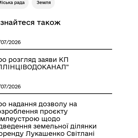
іська рада
Земля
ізнайтеся також
/07/2026
ро розгляд заяви КП
ІЛЛІНЦІВОДОКАНАЛ"
/07/2026
ро надання дозволу на
озроблення проєкту
емлеустрою щодо
ідведення земельної ділянки
 оренду Лукашенко Світлані