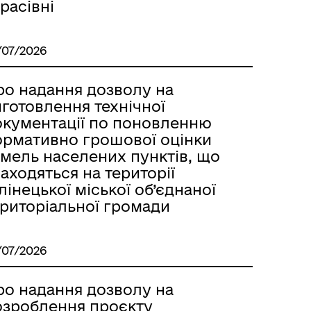
расівні
/07/2026
ро надання дозволу на
готовлення технічної
окументації по поновленню
ормативно грошової оцінки
емель населених пунктів, що
аходяться на території
лінецької міської об’єднаної
ериторіальної громади
/07/2026
ро надання дозволу на
озроблення проєкту