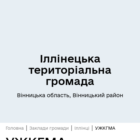
Іллінецька
територіальна
громада
Вінницька область, Вінницький район
Головна
Заклади громади
Іллінці
УЖКГМА