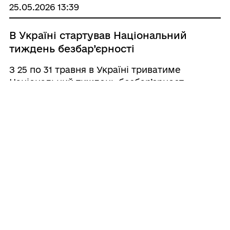
25.05.2026 13:39
В Україні стартував Національний
тиждень безбар’єрності
З 25 по 31 травня в Україні триватиме
Національний тиждень безбар’єрност
Усі пов'язані
новини
Рішення міської ради від 23.07.2026
№ 3179 «Про передачу зовнішніх