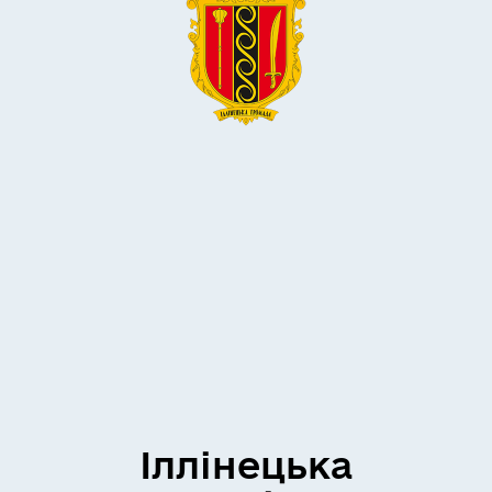
Іллінецька