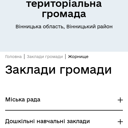
територіальна
громада
Вінницька область, Вінницький район
Головна
Заклади громади
Жорнище
Заклади громади
Міська рада
Старостат с.Жорнище
Дошкільні навчальні заклади