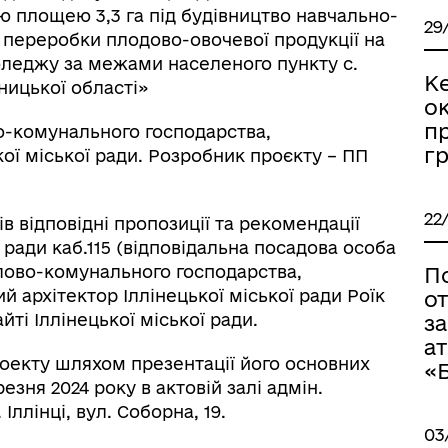
ю площею 3,3 га під будівництво навчально-
29
 переробки плодово-овочевої продукції на
коледжу за межами населеного пункту с.
К
ницької області»
о
п
о-комунального господарства,
гр
кої міської ради. Розробник проєкту – ПП
22
в відповідні пропозиції та рекомендації
 ради каб.115 (відповідальна посадова особа
лово-комунального господарства,
П
й архітектор Іллінецької міської ради Роїк
о
ті Іллінецької міської ради.
з
а
оекту шляхом презентації його основних
«
резня 2024 року в актовій залі адмін.
ллінці, вул. Соборна, 19.
03