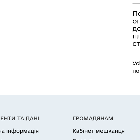
П
о
д
пл
ст
Ус
по
ЕНТИ ТА ДАНІ
ГРОМАДЯНАМ
на інформація
Кабінет мешканця