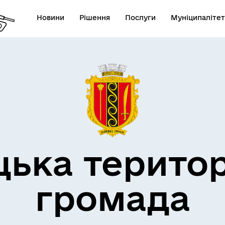
Новини
Рішення
Послуги
Муніципалітет
дерна політика
цька терито
громада