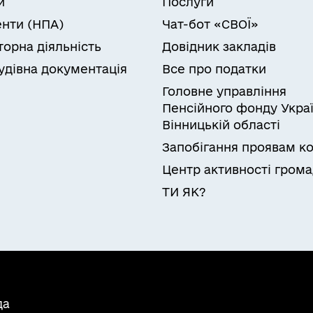
и
Послуги
нти (НПА)
Чат-бот «СВОЇ»
торна діяльність
Довідник закладів
удівна документація
Все про податки
Головне управління
Пенсійного фонду Украї
Вінницькій області
Запобігання проявам ко
Центр активності гром
ТИ ЯК?
да