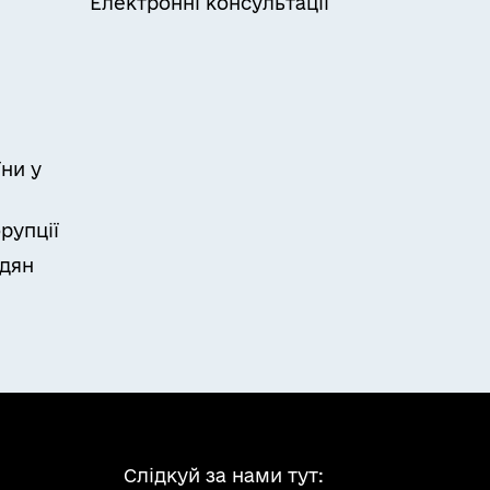
Електронні консультації
ни у
рупції
адян
Слідкуй за нами тут: