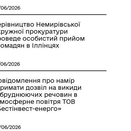
/06/2026
ерівництво Немирівської
кружної прокуратури
роведе особистий прийом
омадян в Іллінцях
/06/2026
овідомлення про намір
тримати дозвіл на викиди
абруднюючих речовин в
тмосферне повітря ТОВ
Бестінвест-енерго»
/06/2026