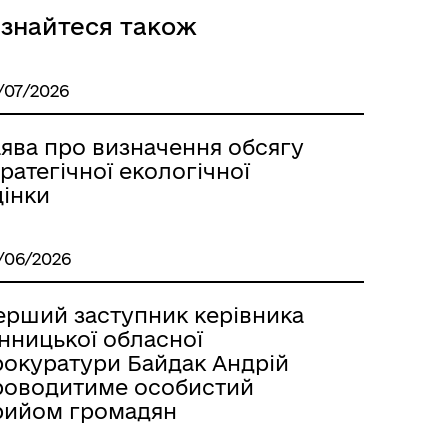
ізнайтеся також
/07/2026
аява про визначення обсягу
ратегічної екологічної
цінки
/06/2026
ерший заступник керівника
нницької обласної
рокуратури Байдак Андрій
роводитиме особистий
рийом громадян