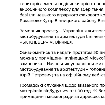
території земельної ділянки орієнтовно
виробничого комплексу для зберігання,
базі Іллінецького аграрного фахового 
Романово-Хутір Вінницького району Він
Замовник проєкту – Управління житлов
містобудування та архітектури Іллінець
«БК КЛЕВЕР» м. Вінниця.
Ознайомитись та надати протягом 30 дні
можна у приміщенні Іллінецької міської
замовника – Начальник управління жит
містобудування та архітектури – головни
Юрій Петрович) та на офіційному веб-сай
Громадські слухання щодо вказаного пр
матеріалів відбудуться в 11.00 год. 22 бе
приміщення міської ради за адресою: м. І