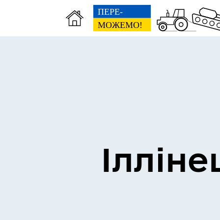
Виконком
Ген
Ілліне