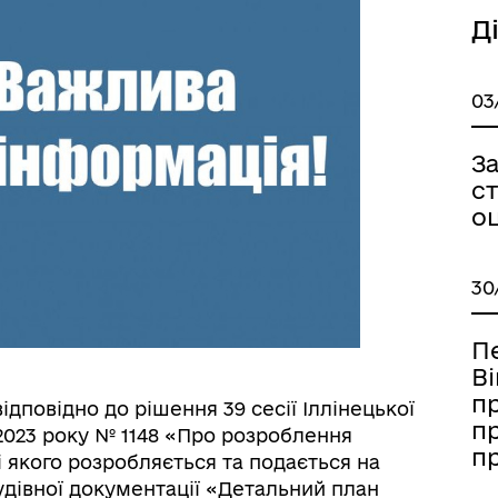
Д
03
З
ст
о
30
П
Ві
п
ідповідно до рішення 39 сесії Іллінецької
п
 2023 року № 1148 «Про розроблення
п
і якого розробляється та подається на
дівної документації «Детальний план