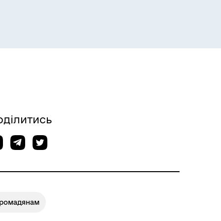
оділитись
Громадянам