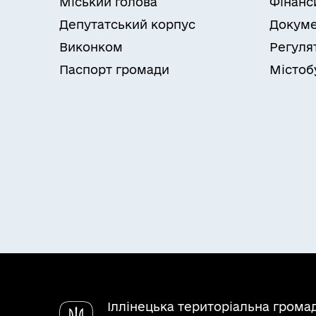
Міський голова
Фінанс
Депутатський корпус
Докуме
Виконком
Регуля
Паспорт громади
Містоб
Іллінецька територіальна грома