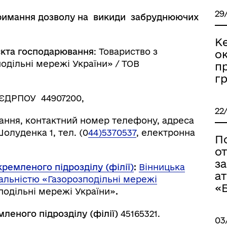
29
римання дозволу на викиди
забруднюючих
К
єкта господарювання
:
Товариство з
о
дільні мережі України» / ТОВ
п
гр
ЄДРПОУ 44907200,
22
ання, контактний номер телефону, адреса
 Шолуденка 1, тел. (0
44)5370537
, електронна
П
о
з
кремленого підрозділу (філії)
:
Вінницька
а
альністю «Газорозподільні мережі
«
зподільні мережі України»
.
мленого підрозділу (філії)
45165321.
03