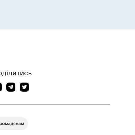
оділитись
Громадянам