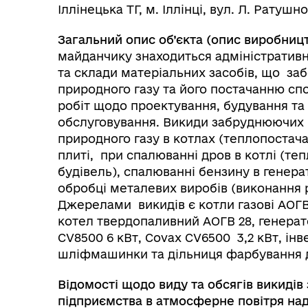
Іллінецька ТГ, м. Іллінці, вул. Л. Ратушної
Загальний опис об’єкта (опис виробницт
майданчику знаходиться адміністративна
та склади матеріальних засобів, що за
природного газу та його постачанню сп
робіт щодо проектування, будування т
обслуговування. Викиди забруднюючих 
природного газу в котлах (теплопостача
плиті, при спалюванні дров в котлі (т
будівель), спалюванні бензину в генера
обробці металевих виробів (виконання р
Джерелами викидів є котли газові АОГВ-1
котел твердопаливний АОГВ 28, генерато
CV8500 6 кВт, Covax CV6500 3,2 кВт, ін
шліфмашинки та дільниця фарбування 
Відомості щодо виду та обсягів викидів
підприємства в атмосферне повітря надх