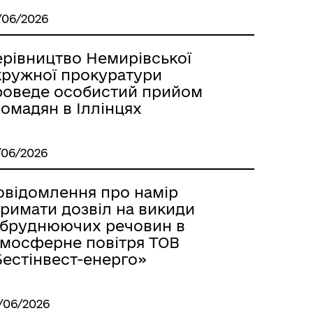
/06/2026
ерівництво Немирівської
кружної прокуратури
роведе особистий прийом
омадян в Іллінцях
/06/2026
овідомлення про намір
тримати дозвіл на викиди
абруднюючих речовин в
тмосферне повітря ТОВ
Бестінвест-енерго»
/06/2026