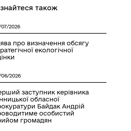
ізнайтеся також
/07/2026
аява про визначення обсягу
ратегічної екологічної
цінки
/06/2026
ерший заступник керівника
нницької обласної
рокуратури Байдак Андрій
роводитиме особистий
рийом громадян