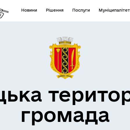
Новини
Рішення
Послуги
Муніципалітет
дерна політика
цька терито
громада