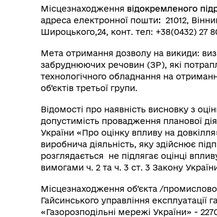
Місцезнаходження
відокремленого підр
адреса електронної пошти
:
21012, Вінн
Широцького,24, конт. тел: +38(0432) 27 80
Мета отримання дозволу на викиди: виз
забруднюючих речовин (ЗР), які потрап
технологічного обладнання на отриманн
об’єктів третьої групи.
Відомості про наявність висновку з оці
допустимість провадження планової діял
України «Про оцінку впливу на довкілля»
виробнича діяльність, яку здійснює пі
розглядається не підлягає оцінці вплив
вимогами ч. 2 та ч. 3 ст. 3 Закону Украї
Місцезнаходження об’єкта /промислово
Гайсинського управління експлуатації г
«Газорозподільні мережі України»
-
227