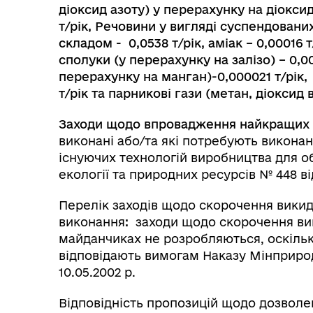
діоксид азоту) у перерахунку на діоксид 
т/рік, Речовини у вигляді суспендован
складом - 0,0538 т/рік, аміак – 0,00016 т
сполуки (у перерахунку на залізо) – 0,0
перерахунку на манган)-0,000021 т/рік, к
т/рік та парникові гази (метан, діоксид в
Заходи щодо впровадження найкращих і
виконані або/та які потребують викона
існуючих технологій виробництва для об’
екології та природних ресурсів № 448 ві
Перелік заходів щодо скорочення викиді
виконання
:
заходи щодо скорочення ви
майданчиках не розробляються, оскіль
відповідають вимогам Наказу Мінприроди
10.05.2002 р.
Відповідність пропозицій щодо дозволе