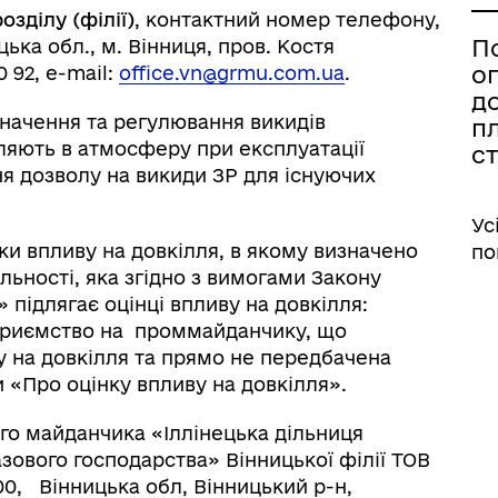
озділу (філії)
, контактний номер телефону,
П
ицька обл., м. Вінниця, пров. Костя
о
 92, e-mail:
office.vn@grmu.com.ua
.
д
начення та регулювання викидів
пл
ляють в атмосферу при експлуатації
ст
я дозволу на викиди ЗР для існуючих
Ус
нки впливу на довкілля, в якому визначено
по
ьності, яка згідно з вимогами Закону
 підлягає оцінці впливу на довкілля:
дприємство на проммайданчику, що
у на довкілля та прямо не передбачена
ни «Про оцінку впливу на довкілля».
го майданчика «Іллінецька дільниця
азового господарства» Вінницької філії ТОВ
00, Вінницька обл, Вінницький р-н,