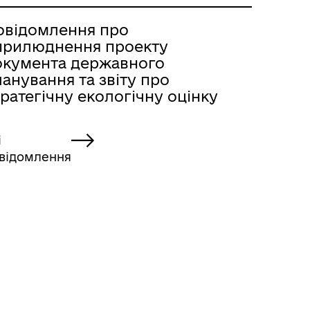
овідомлення про
прилюднення проекту
окумента державного
анування та звіту про
ратегічну екологічну оцінку
і
відомлення