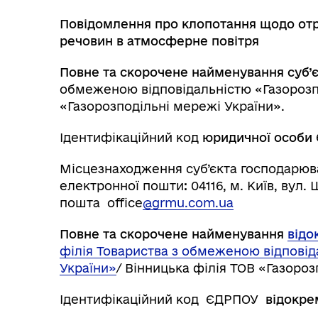
Повідомлення про клопотання щодо от
речовин в атмосферне повітря
Повне та скорочене найменування суб’
обмеженою відповідальністю «Газорозпо
«Газорозподільні мережі України».
Ідентифікаційний код
юридичної особи
Місцезнаходження суб’єкта господарюв
електронної пошти
:
04116, м. Київ, вул.
пошта office
@grmu.com.ua
Повне та скорочене найменування
відо
філія Товариства з обмеженою відповід
України»
/ Вінницька філія ТОВ «Газоро
Ідентифікаційний код ЄДРПОУ
відокре