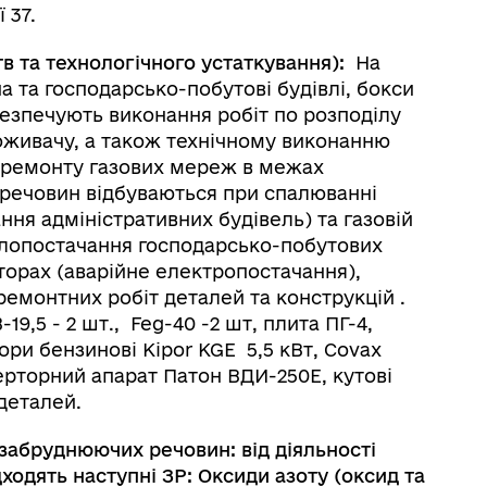
 37.
в та технологічного устаткування):
На
 та господарсько-побутові будівлі, бокси
безпечують виконання робіт по розподілу
оживачу, а також технічному виконанню
а ремонту газових мереж в межах
речовин відбуваються при спалюванні
ння адміністративних будівель) та газовій
еплопостачання господарсько-побутових
торах (аварійне електропостачання),
емонтних робіт деталей та конструкцій .
9,5 - 2 шт., Feg-40 -2 шт, плита ПГ-4,
ри бензинові Kipor KGE 5,5 кВт, Covax
верторний апарат Патон ВДИ-250Е, кутові
деталей.
 забруднюючих речовин: від діяльності
одять наступні ЗР: Оксиди азоту (оксид та