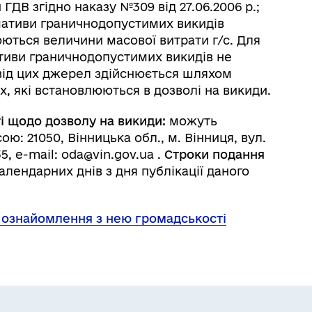
ДВ згідно наказу №309 від 27.06.2006 р.;
рмативи граничнодопустимих викидів
юються величини масової витрати г/с. Для
тиви граничнодопустимих викидів не
від цих джерел здійснюється шляхом
х, які встановлюються в дозволі на викиди.
і
щодо дозволу на викиди:
можуть
ю: 21050, Вінницька обл., м. Вінниця, вул.
35, e-mail: oda@vin.gov.ua .
Строки подання
лендарних днів з дня публікації даного
 ознайомлення з нею громадськості