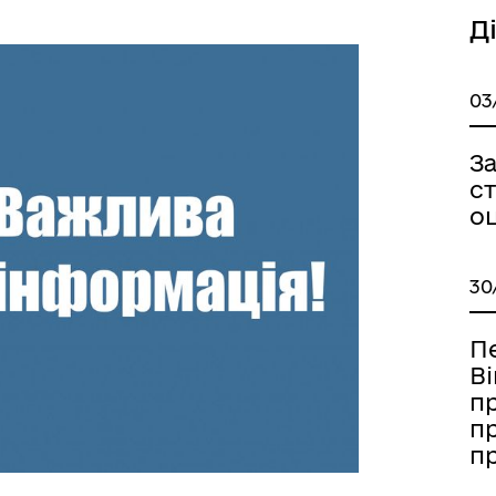
Д
03
З
ст
о
30
П
Ві
п
п
п