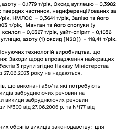
азоту – 0,1779 т/рік, Оксид вуглецю – 0,3982
их твердих частинок, недиференційованих за
/рік, НМЛОС – 0,3641 т/рік, Залізо та його
003 т/рік, Манган та його сполуки (у
силол – 0,0367 т/рік, уайт-спірит – 0,1056
углецю, азоту (1) оксид [N2O]) – 118,41 т/рік.
снуючих технологій виробництва,
що
ння
:
Заходи щодо впровадження найкращих
єктів 3 групи згідно Наказу Міністерства
д 27.06.2023 року не надаються.
в, що виконані або/та які потребують
кидів забруднюючих речовин на
ки викиди забруднюючих речовин
 №309 від 27.06.2006 р. та №177 від
них обсягів викидів законодавству: для