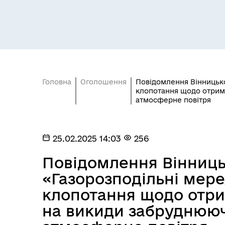
Головна
Оголошення
Повідомлення Вінницько
клопотання щодо отрим
атмосферне повітря
25.02.2025 14:03
256
Повідомлення Вінницьк
«Газорозподільні мере
клопотання щодо отр
на викиди забруднююч