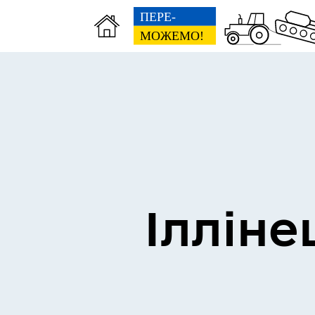
Виконком
Ген
Ілліне