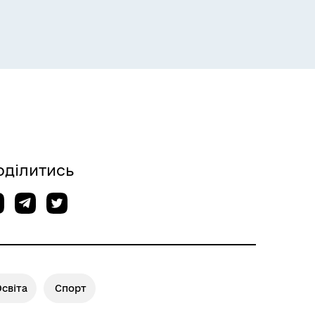
оділитись
світа
Спорт