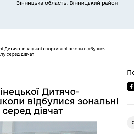
Вінницька область, Вінницький район
ької Дитячо-юнацької спортивної школи відбулися
лу серед дівчат
П
лінецької Дитячо-
коли відбулися зональні
 серед дівчат
О