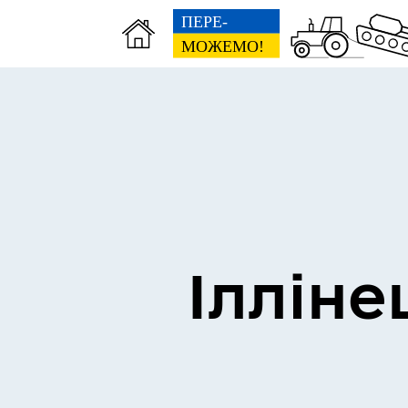
Виконком
Ген
Ілліне