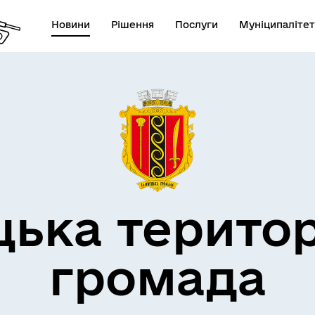
Новини
Рішення
Послуги
Муніципалітет
дерна політика
цька терито
громада