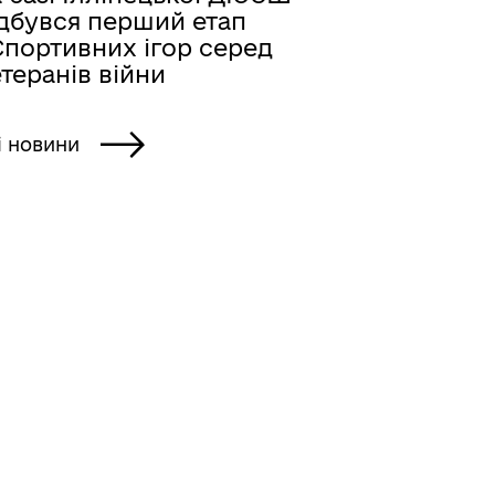
ідбувся перший етап
Спортивних ігор серед
теранів війни
і новини