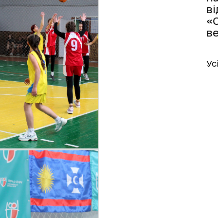
в
«
ве
Ус