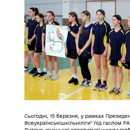
Сьогодні, 15 березня, у рамках Президен
Всеукраїнськішкільніліги" під гаслом 
Дитячо-юнацької спортивної школи відб