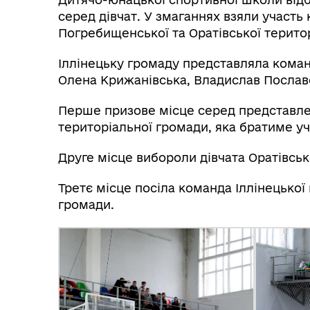
серед дівчат. У змаганнях взяли участь 
Погребищенської та Оратівської терито
Іллінецьку громаду представляла коман
Олена Крижанівська, Владислав Послав
Перше призове місце серед представле
територіальної громади, яка братиме уча
Друге місце вибороли дівчата Оратівськ
Третє місце посіла команда Іллінецької
громади.