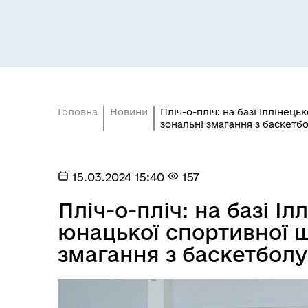
Головна
Новини
Пліч-о-пліч: на базі Іллінец
зональні змагання з баскетбо
15.03.2024 15:40
157
Пліч-о-пліч: на базі Іл
юнацької спортивної ш
змагання з баскетболу