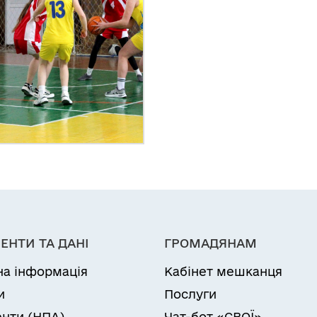
ЕНТИ ТА ДАНІ
ГРОМАДЯНАМ
на інформація
Кабінет мешканця
и
Послуги
нти (НПА)
Чат-бот «СВОЇ»