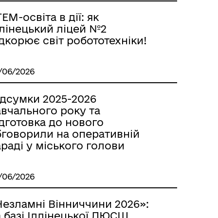
EM-освіта в дії: як
ллінецький ліцей №2
дкорює світ робототехніки!
/06/2026
ідсумки 2025-2026
авчального року та
дготовка до нового
бговорили на оперативній
раді у міського голови
/06/2026
Незламні Вінниччини 2026»:
 базі Іллінецької ДЮСШ