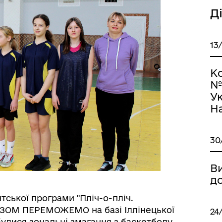
Д
13
К
№
Ук
H
30
Ви
д
тської програми "Пліч-о-пліч.
РАЗОМ ПЕРЕМОЖЕМО на базі Іллінецької
24
улися зональні змагання з баскетболу