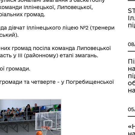
команди Іллінецької, Липовецької,
ST
ріальних громад.
І
пі
да дівчат Іллінецького ліцею №2 (тренери
ський).
08
них громад посіла команда Липовецької
сть у ІІІ (районному) етапі змагань.
П
н
ої громади.
пі
 громади та четверте - у Погребищенської
о
на
05
«
на