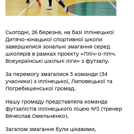
Сьогодні, 26 березня, на базі Іллінецької
Дитячо-юнацької спортивної школи
завершилися зональні змагання серед
школярів в рамках проєкту «Пліч-о-пліч.
Всеукраїнські шкільні ліги» з футзалу.
За перемогу змагалися 3 команди (34
учасники) з Іллінецької, Липовецької та
Погребишенської громад.
Нашу громаду представляла команда
футзалістів Іллінецького ліцею №2 (тренер
Вячеслав Омельченко).
Загалом змагання були цікавими,