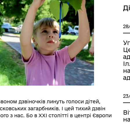
Д
28
Уп
Ц
а
Іл
н
а
23
звоном дзвіночків линуть голоси дітей,
ковських загарбників. І цей тихий дзвін
В
о з нас. Бо в XXI столітті в центрі Європи
н