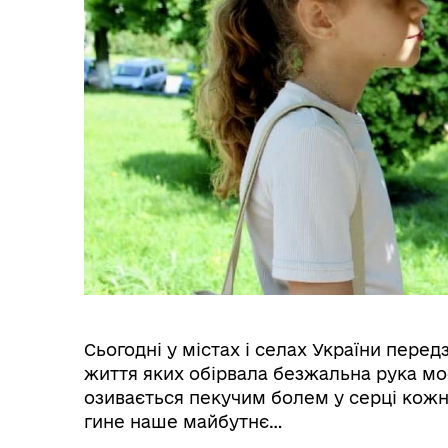
Сьогодні у містах і селах України перед
життя яких обірвала безжальна рука мос
озивається пекучим болем у серці кожног
гине наше майбутнє…