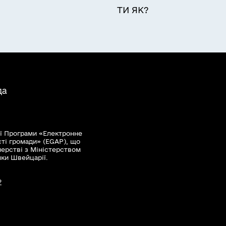
ТИ ЯК?
да
ї Програми «Електронне
сті громади» (EGAP), що
нерстві з Міністерством
мки Швейцарії.
?