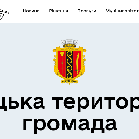
Новини
Рішення
Послуги
Муніципалітет
дерна політика
цька терито
громада