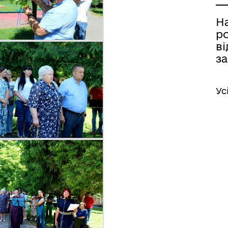
На
р
ві
за
Ус