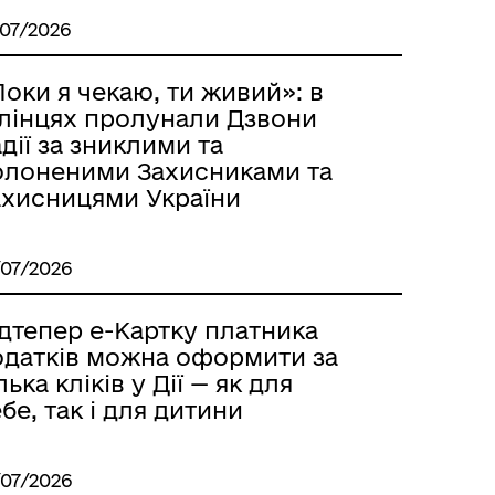
/07/2026
оки я чекаю, ти живий»: в
ллінцях пролунали Дзвони
дії за зниклими та
олоненими Захисниками та
ахисницями України
/07/2026
дтепер е-Картку платника
одатків можна оформити за
лька кліків у Дії — як для
бе, так і для дитини
/07/2026