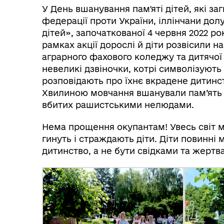
У День вшанування пам'яті дітей, які за
федерації проти України, іллінчани дол
дітей», започаткованої 4 червня 2022 
рамках акції дорослі й діти розвісили на
аграрного фахового коледжу та дитячої 
невеликі дзвіночки, котрі символізують 
розповідають про їхнє вкрадене дитинст
Хвилиною мовчання вшанували пам’ять 
вбитих рашистськими нелюдами.
Нема прощення окупантам! Увесь світ ма
гинуть і страждають діти. Діти повинні 
дитинство, а не бути свідками та жертв