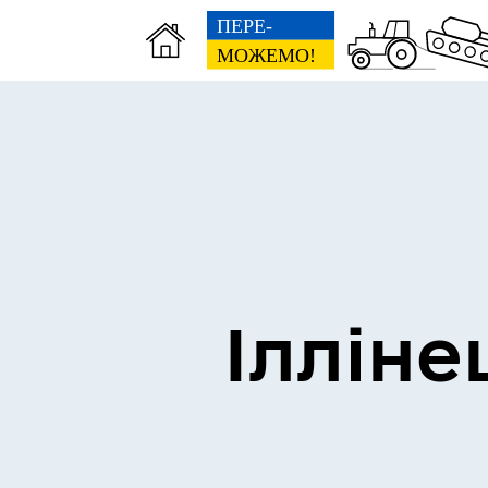
Виконком
Ген
Ілліне