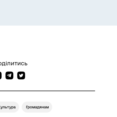
оділитись
Культура
Громадянам