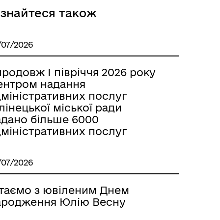
ізнайтеся також
/07/2026
родовж І півріччя 2026 року
ентром надання
дміністративних послуг
лінецької міської ради
адано більше 6000
дміністративних послуг
/07/2026
ітаємо з ювіленим Днем
ародження Юлію Весну