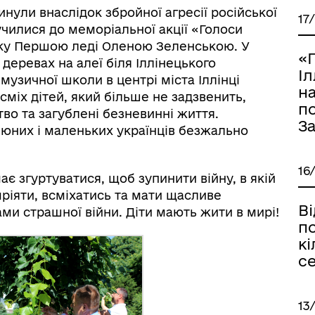
гинули внаслідок збройної агресії російської
17
училися до меморіальної акції «Голоси
року Першою леді Оленою Зеленською. У
«П
 деревах на алеї біля Іллінецького
І
музичної школи в центрі міста Іллінці
на
сміх дітей, який більше не задзвенить,
п
во та загублені безневинні життя.
З
юних і маленьких українців безжально
16
є згуртуватися, щоб зупинити війну, в якій
мріяти, всміхатись та мати щасливе
Ві
ами страшної війни. Діти мають жити в мирі!
п
кі
се
13