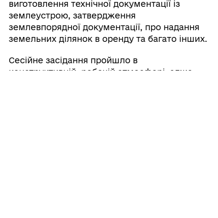
виготовлення технічної документації із
землеустрою, затвердження
землевпорядної документації, про надання
земельних ділянок в оренду та багато інших.
Сесійне засідання пройшло в
конструктивній, робочій атмосфері, адже
кожне з питань порядку денного було
детально розглянуто та опрацьовано
депутатами на засіданнях постійних комісій
міської ради.
Відеозапис сесійного засідання можна
переглянути на сторінці Іллінецька міська
територіальна громада в ютубі за
посиланням: https://youtu.be/K2aixn_xHw4
Поділитись