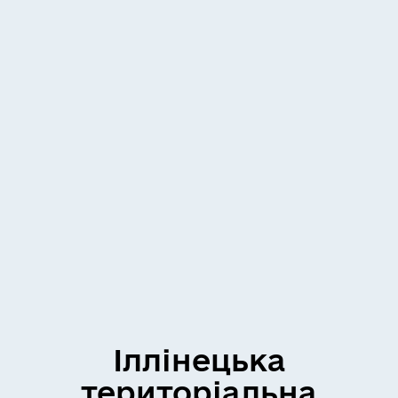
Іллінецька
територіальна