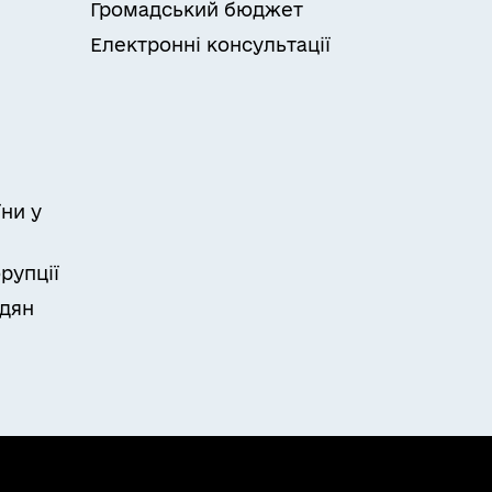
Громадський бюджет
Електронні консультації
ни у
рупції
адян