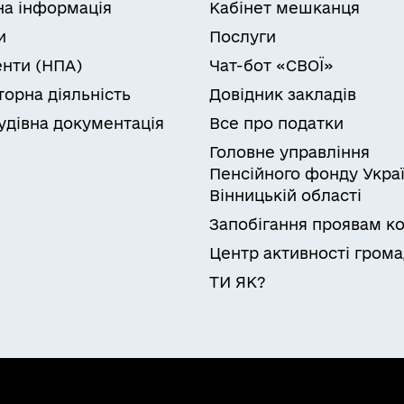
на інформація
Кабінет мешканця
и
Послуги
нти (НПА)
Чат-бот «СВОЇ»
торна діяльність
Довідник закладів
удівна документація
Все про податки
Головне управління
Пенсійного фонду Украї
Вінницькій області
Запобігання проявам ко
Центр активності гром
ТИ ЯК?