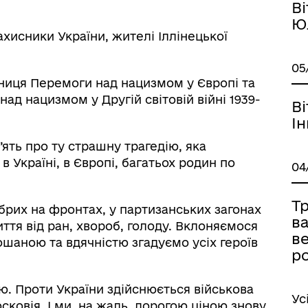
В
Ю
ахисники України, жителі Іллінецької
05
чниця Перемоги над нацизмом у Європі та
над нацизмом у Другій світовій війні 1939-
В
І
ять про ту страшну трагедію, яка
 Україні, в Європі, багатьох родин по
04
Т
обрих на фронтах, у партизанських загонах
ва
життя від ран, хвороб, голоду. Вклоняємося
ве
ошаною та вдячністю згадуємо усіх героїв
ро
ою. Проти України здійснюється військова
Ус
сковія. І ми, на жаль, дорогою ціною знову