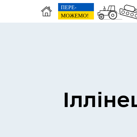
Виконком
Ген
Ілліне