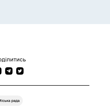
оділитись
іська рада