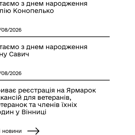
ітаємо з днем народження
лію Конопелько
/08/2026
ітаємо з днем народження
нну Савич
/08/2026
риває реєстрація на Ярмарок
кансій для ветеранів,
теранок та членів їхніх
дин у Вінниці
і новини