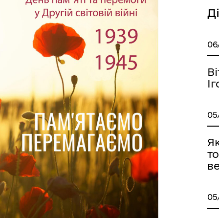
Д
06
В
Іг
05
Я
то
ве
05