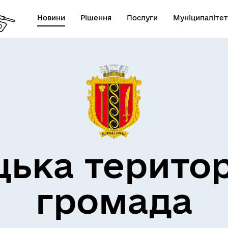
Новини
Рішення
Послуги
Муніципалітет
дерна політика
цька терито
громада