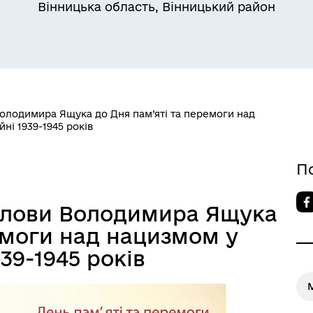
Вінницька область, Вінницький район
олодимира Ящука до Дня пам’яті та перемоги над
йні 1939-1945 років
П
олови Володимира Ящука
емоги над нацизмом у
939-1945 років
М