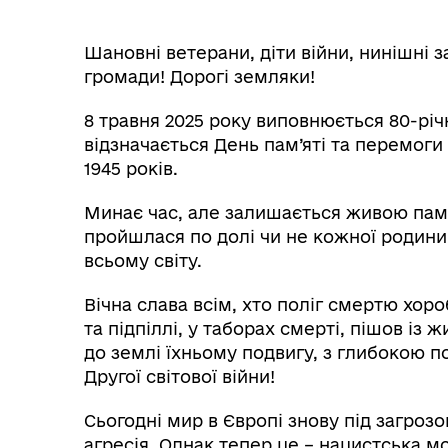
Шановні ветерани, діти війни, нинішні з
громади! Дорогі земляки!
8 травня 2025 року виповнюється 80-рі
відзначається День пам’яті та перемоги 
1945 років.
Минає час, але залишається живою пам’
пройшлася по долі чи не кожної родини в
всьому світу.
Вічна слава всім, хто поліг смертю хор
та підпіллі, у таборах смерті, пішов із 
до землі їхньому подвигу, з глибокою п
Другої світової війни!
Сьогодні мир в Європі знову під загроз
агресія. Однак тепер це – нацистська мо