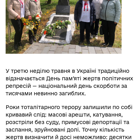
У третю неділю травня в Україні традиційно
відзначається День пам’яті жертв політичних
репресій — національний день скорботи за
тисячами невинно загиблих.
Роки тоталітарного терору залишили по собі
кривавий слід: масові арешти, катування,
розстріли без суду, примусові депортації та
заслання, зруйновані долі. Точну кількість
жертв визначити й досі неможливо: десятки