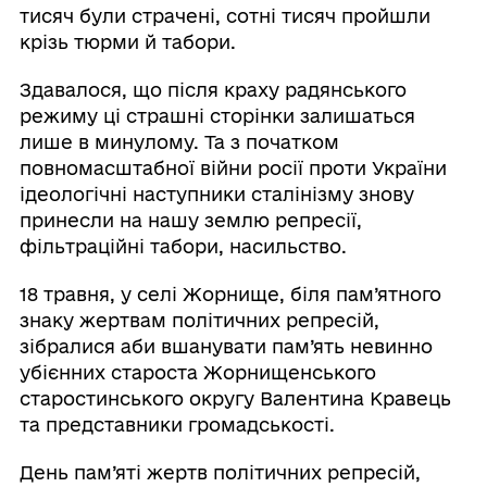
тисяч були страчені, сотні тисяч пройшли
крізь тюрми й табори.
Здавалося, що після краху радянського
режиму ці страшні сторінки залишаться
лише в минулому. Та з початком
повномасштабної війни росії проти України
ідеологічні наступники сталінізму знову
принесли на нашу землю репресії,
фільтраційні табори, насильство.
18 травня, у селі Жорнище, біля пам’ятного
знаку жертвам політичних репресій,
зібралися аби вшанувати пам’ять невинно
убієнних староста Жорнищенського
старостинського округу Валентина Кравець
та представники громадськості.
День пам’яті жертв політичних репресій,