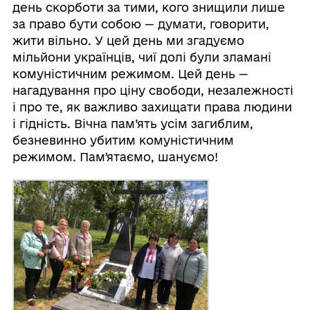
день скорботи за тими, кого знищили лише
за право бути собою — думати, говорити,
жити вільно. У цей день ми згадуємо
мільйони українців, чиї долі були зламані
комуністичним режимом. Цей день —
нагадування про ціну свободи, незалежності
і про те, як важливо захищати права людини
і гідність. Вічна пам’ять усім загиблим,
безневинно убитим комуністичним
режимом. Памʼятаємо, шануємо!