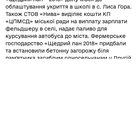
облаштування укриття в школі в с. Лиса Гора.
Також СТОВ «Нива» виділяє кошти КП
«ЦПМСД» міської ради на виплату зарплати
фельдшеру в селі, надає паливо для
курсування автобуса до міста. Фермерське
господарство «Щедрий лан 2018» придбали
та встановили бетонну загорожу біля
пам'ятника загиблим односельчанам у Другій
Світовій війні. Сільськогосподарські
підприємства допомагають у забезпеченні
дровами закладів соціальної сфери, надають
транспорт для вивезення щебеневої
продукції та допомагають у проведенні
ямкового ремонту доріг у с. Красненьке та
с.Лиса Гора,
сприяють у проведенні благоустрою села та
впорядкуванні кладовищ, забезпечують