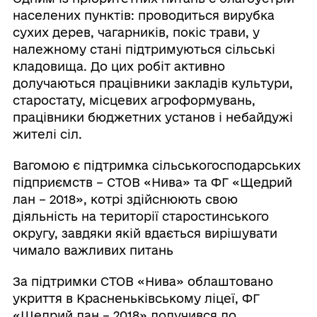
населених пунктів: проводиться вирубка
сухих дерев, чагарників, покіс трави, у
належному стані підтримуються сільські
кладовища. До цих робіт активно
долучаються працівники закладів культури,
старостату, місцевих агроформувань,
працівники бюджетних установ і небайдужі
жителі сіл.
Вагомою є підтримка сільськогосподарських
підприємств – СТОВ «Нива» та ФГ «Щедрий
лан – 2018», котрі здійснюють свою
діяльність на території старостинського
округу, завдяки якій вдається вирішувати
чимало важливих питань
За підтримки СТОВ «Нива» облаштовано
укриття в Красненьківському ліцеї, ФГ
«Щедрий лан – 2018» долучився до