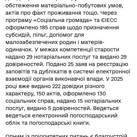
обстеження матеріально-побутових умов,
актів про факт проживання тощо. Через
програму «Соціальна громада» та ЄІЕСС
оформлено 185 справ щодо призначення
субсидій, пільг, допомог для
малозабезпечених родин і матерів-
одиначок. У межах компетенції старости
надано 29 нотаріальних послуг та видано 29
довіреностей. Подано 25 заяв на реєстрацію
заповітів та дублікатів в системі електронної
взаємодії органів виконавчої влади. У 2025
році вже видано 222 довідки різного
характеру, 150 актів, оформлено 130
соціальних справ, надано 15 нотаріальних
послуг, видано 5 довіреностей. Ведеться
ведеться електронний погосподарський
облік та погосподарські книги.
Одним із пріоритетних питань є благоустрій